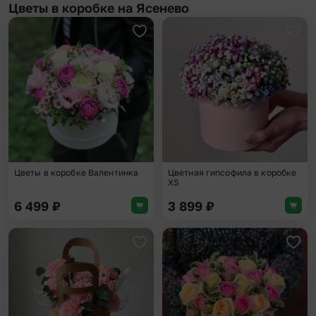
Цветы в коробке на Ясенево
Добавить в избранное
Доба
Цветы в коробке Валентинка
Цветная гипсофила в коробке
XS
6 499
₽
3 899
₽
Добавить в избранное
Доба