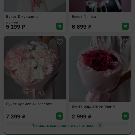
Букет Джулианна
Букет Глянец
5 799
₽
5 199
₽
6 699
₽
Добавить в избранное
Доба
Букет Кремовый рассвет
Букет Бархатное пламя
7 399
₽
2 999
₽
Показать все новинки на ясенево