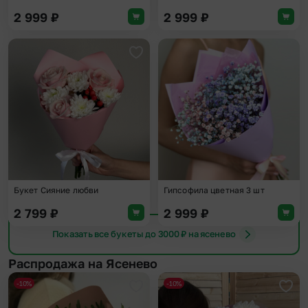
2 999
₽
2 999
₽
Добавить в избранное
Доба
Букет Сияние любви
Гипсофила цветная 3 шт
2 799
₽
2 999
₽
Показать все букеты до 3000 ₽ на ясенево
Распродажа на Ясенево
-10%
-10%
Добавить в избранное
Доба