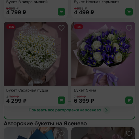
Букет В вихре эмоций
Букет Нежная гармония
5 399
₽
4 999
₽
4 799
₽
4 499
₽
-10%
-10%
Добавить в избранное
Доба
Букет Сахарная пудра
Букет Эмма
4 799
₽
7 199
₽
4 299
₽
6 399
₽
Показать все распродажа на ясенево
Авторские букеты на Ясенево