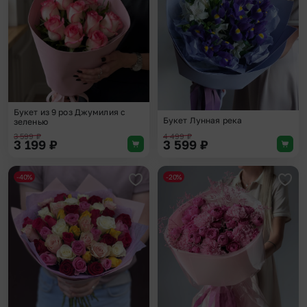
Букет из 9 роз Джумилия с
Букет Лунная река
зеленью
3 599
₽
4 499
₽
3 199
₽
3 599
₽
-40%
-20%
Добавить в избранное
Доба