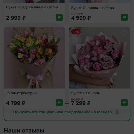
Букет Предсказание счастья
Букет Очарование Утра
5 799
₽
2 999
₽
4 599
₽
-20%
Добавить в избранное
Доба
15 альстромерий
Букет 1001 ночь
9 199
₽
4 799
₽
7 299
₽
Показать все специальное предложение на ясенево
Наши отзывы