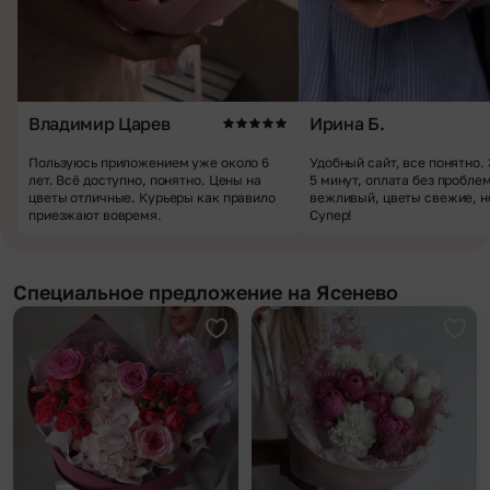
Владимир Царев
Ирина Б.
Пользуюсь приложением уже около 6
Удобный сайт, все понятно.
лет. Всё доступно, понятно. Цены на
5 минут, оплата без пробле
цветы отличные. Курьеры как правило
вежливый, цветы свежие, н
приезжают вовремя.
Супер!
Специальное предложение на Ясенево
Добавить в избранное
Доба