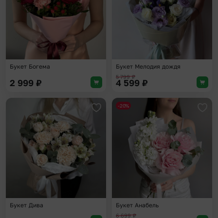
Букет Богема
Букет Мелодия дождя
5 799
₽
2 999
₽
4 599
₽
-20%
Добавить в избранное
Доба
Букет Дива
Букет Анабель
6 699
₽