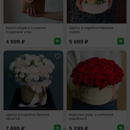
Композиция в сумочке
Цветы в коробке Нежное
Пудровое утро
суфле
4 599
₽
5 699
₽
Добавить в избранное
Доба
Цветы в коробке Теплые
Красные розы в шляпной
объятия
коробке S
7 699
₽
5 299
₽