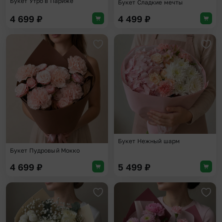
Букет Утро в Париже
Букет Сладкие мечты
4 699
₽
4 499
₽
Добавить в избранное
Доба
Букет Нежный шарм
Букет Пудровый Мокко
4 699
₽
5 499
₽
Добавить в избранное
Доба