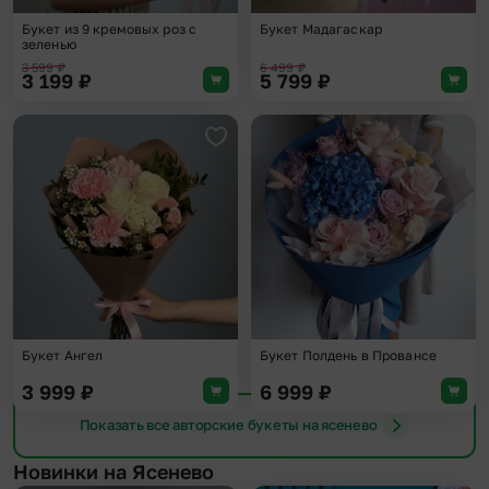
Букет из 9 кремовых роз с
Букет Мадагаскар
зеленью
3 599
₽
6 499
₽
3 199
₽
5 799
₽
Добавить в избранное
Доба
Букет Ангел
Букет Полдень в Провансе
3 999
₽
6 999
₽
Показать все авторские букеты на ясенево
Новинки на Ясенево