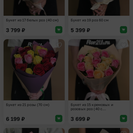
Букет из 17 белых роз (40 см)
Букет из 19 роз 60 см
3 799
₽
5 399
₽
Добавить в избранное
Доба
Букет из 21 розы (70 см)
Букет из 15 кремовых и
розовых роз (40 с...
6 199
₽
3 699
₽