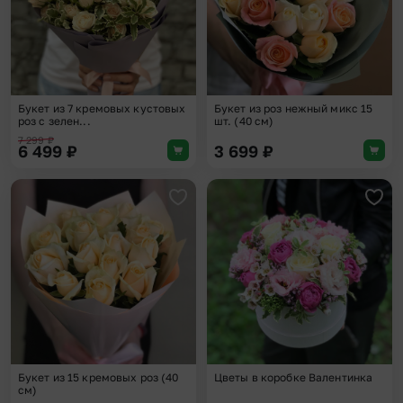
Букет из 7 кремовых кустовых
Букет из роз нежный микс 15
роз с зелен...
шт. (40 см)
7 299
₽
6 499
₽
3 699
₽
Добавить в избранное
Доба
Букет из 15 кремовых роз (40
Цветы в коробке Валентинка
см)