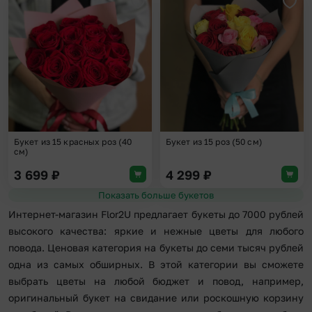
Добавить в избранное
Доба
Букет из 15 красных роз (40
Букет из 15 роз (50 см)
см)
3 699
₽
4 299
₽
Показать больше букетов
Интернет-магазин Flor2U предлагает букеты до 7000 рублей
высокого качества: яркие и нежные цветы для любого
повода. Ценовая категория на букеты до семи тысяч рублей
одна из самых обширных. В этой категории вы сможете
выбрать цветы на любой бюджет и повод, например,
оригинальный букет на свидание или роскошную корзину