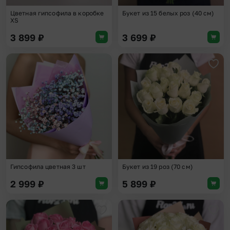
Цветная гипсофила в коробке
Букет из 15 белых роз (40 см)
XS
3 899
₽
3 699
₽
Добавить в избранное
Доба
Гипсофила цветная 3 шт
Букет из 19 роз (70 см)
2 999
₽
5 899
₽
Добавить в избранное
Доба