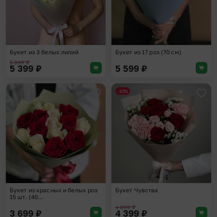
Букет из 3 белых лилий
Букет из 17 роз (70 см)
5 999
₽
5 399
₽
5 599
₽
-10%
Добавить в избранное
Доба
Букет из красных и белых роз
Букет Чувства
15 шт. (40...
4 899
₽
3 699
₽
4 399
₽