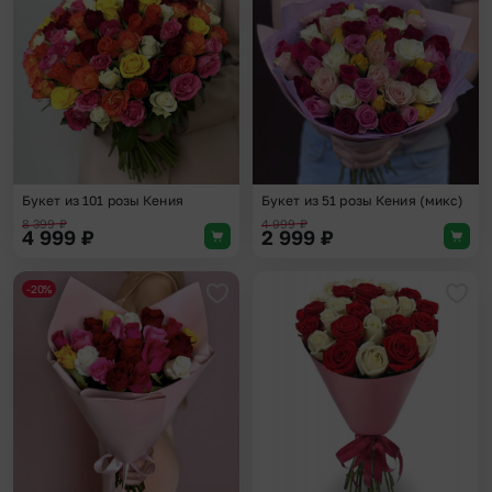
Добавить в избранное
Доба
Букет из 101 розы Кения
Букет из 51 розы Кения (микс)
8 399
₽
4 999
₽
4 999
₽
2 999
₽
-20%
Добавить в избранное
Доба