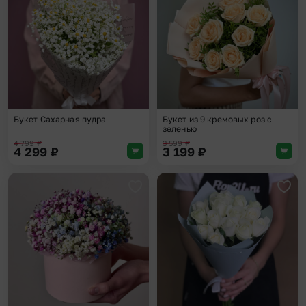
Букет Сахарная пудра
Букет из 9 кремовых роз с
зеленью
4 799
₽
3 599
₽
4 299
₽
3 199
₽
Добавить в избранное
Доба