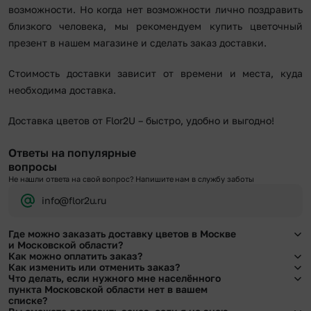
возможности. Но когда нет возможности лично поздравить
близкого человека, мы рекомендуем купить цветочный
презент в нашем магазине и сделать заказ доставки.
Стоимость доставки зависит от времени и места, куда
необходима доставка.
Доставка цветов от Flor2U – быстро, удобно и выгодно!
Ответы на популярные
вопросы
Не нашли ответа на свой вопрос? Напишите нам в службу заботы
info@flor2u.ru
Где можно заказать доставку цветов в Москве
и Московской области?
Как можно оплатить заказ?
Оформить доставку цветов можно в нашем приложении, на сайте flor2u.ru, по
Как изменить или отменить заказ?
телефону горячей линии или в чате.
Мы предусмотрели все возможные варианты оплаты:
Что делать, если нужного мне населённого
Чтобы внести изменения, выбрать другой букет или добавить подарок
пункта Московской области нет в вашем
Наличными.
свяжитесь с нашими менеджерами по телефонам горячей линии или в чате,
списке?
Банковскими картами Visa, MasterCard, МИР, сбп
они помогут решить любой вопрос.