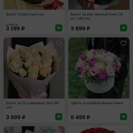
Букет Страстный сон
Букет из роз нежный микс 15
шт. (40 см)
3 599
₽
3 199
₽
3 699
₽
Добавить в избранное
Доба
Букет из 15 кремовых роз (40
Цветы в коробке Валентинка
см)
3 699
₽
6 499
₽