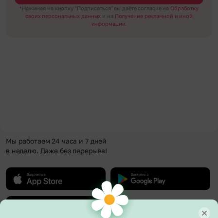
*Нажимая на кнопку "Подписаться" вы даёте согласие на
Обработку
своих персональных данных
и на
Получение рекламной и иной
информации.
Мы работаем 24 часа и 7 дней
в неделю. Даже без перерыва!