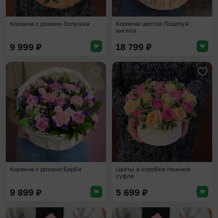
Корзина с розами Золушка
Корзина цветов Поцелуй
ангела
9 999
₽
18 799
₽
Добавить в избранное
Доба
Корзина с розами Барби
Цветы в коробке Нежное
суфле
9 899
₽
5 699
₽