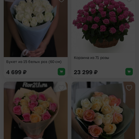
Добавить в избранное
Доба
Корзина из 71 розы
Букет из 15 белых роз (60 см)
4 699
₽
23 299
₽
Добавить в избранное
Доба