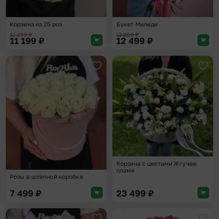
Корзина из 25 роз
Букет Миледи
12 499
₽
13 899
₽
11 199
₽
12 499
₽
Добавить в избранное
Доба
Корзина с цветами Жгучее
пламя
Розы в шляпной коробке
7 499
₽
23 499
₽