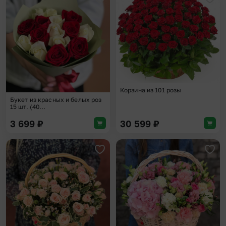
Добавить в избранное
Доба
Корзина из 101 розы
Букет из красных и белых роз
15 шт. (40...
3 699
₽
30 599
₽
Добавить в избранное
Доба