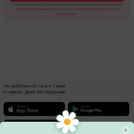
*Нажимая на кнопку "Подписаться" вы даёте согласие на
Обработку
своих персональных данных
и на
Получение рекламной и иной
информации.
Мы работаем 24 часа и 7 дней
в неделю. Даже без перерыва!