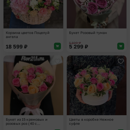
Корзина цветов Поцелуй
Букет Розовый туман
ангела
5 899
₽
18 599
₽
5 299
₽
Добавить в избранное
Доба
Букет из 15 кремовых и
Цветы в коробке Нежное
розовых роз (40 с...
суфле