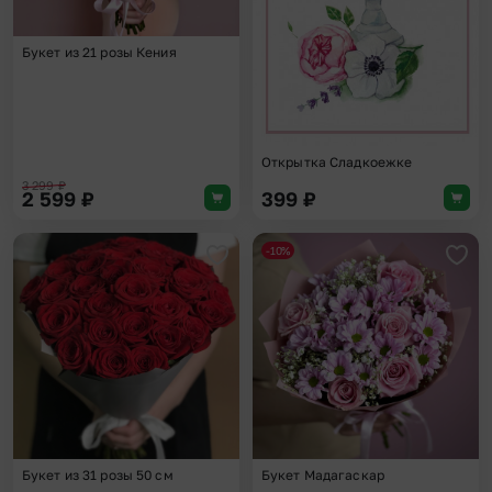
Букет из 21 розы Кения
Открытка Сладкоежке
3 299
₽
2 599
₽
399
₽
-10%
Добавить в избранное
Доба
Букет из 31 розы 50 см
Букет Мадагаскар