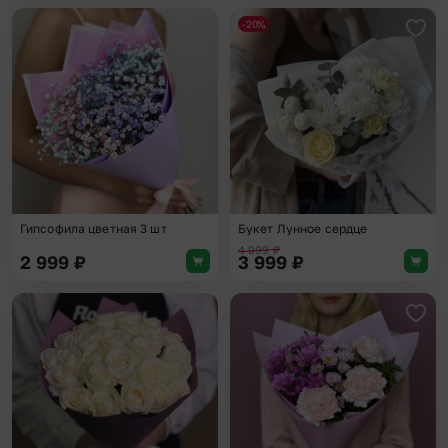
-20%
Добавить в избранное
Доба
Гипсофила цветная 3 шт
Букет Лунное сердце
4 999
₽
2 999
₽
3 999
₽
Добавить в избранное
Доба