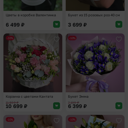
Цветы в коробке Валентинка
Букет из 15 розовых роз 40 см
6 499
₽
3 699
₽
-10%
-10%
Добавить в избранное
Доба
Корзина с цветами Кантата
Букет Эмма
11 899
₽
7 199
₽
10 699
₽
6 399
₽
-10%
-10%
Добавить в избранное
Доба