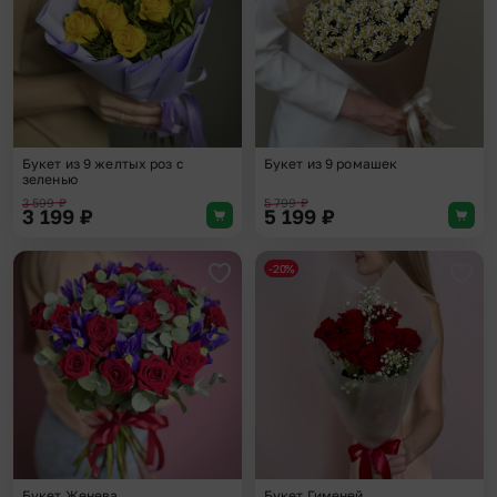
Букет из 9 желтых роз с
Букет из 9 ромашек
зеленью
3 599
₽
5 799
₽
3 199
₽
5 199
₽
-20%
Добавить в избранное
Доба
Букет Женева
Букет Гименей