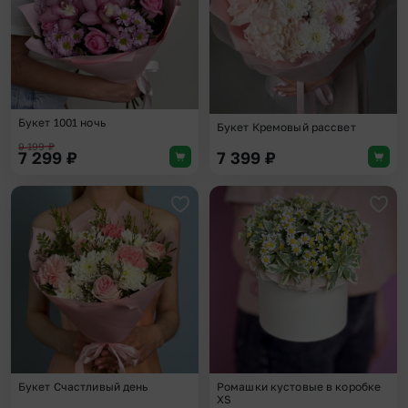
Букет 1001 ночь
Букет Кремовый рассвет
9 199
₽
7 299
₽
7 399
₽
Добавить в избранное
Доба
Букет Счастливый день
Ромашки кустовые в коробке
XS