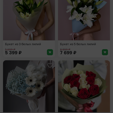
Букет из 3 белых лилий
Букет из 5 белых лилий
5 999
₽
8 599
₽
5 399
₽
7 699
₽
Добавить в избранное
Доба