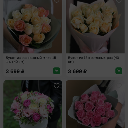
Добавить в избранное
Доба
Букет из роз нежный микс 15
Букет из 15 кремовых роз (40
шт. (40 см)
см)
3 699
₽
3 699
₽
Добавить в избранное
Доба