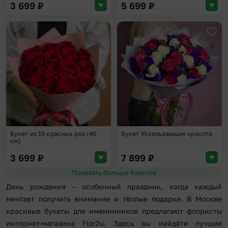
3 699
₽
5 699
₽
Добавить в избранное
Доба
Букет из 15 красных роз (40
Букет Ускользающая красота
см)
3 699
₽
7 899
₽
Показать больше букетов
День рождения – особенный праздник, когда каждый
мечтает получить внимание и тёплые подарки. В Москве
красивые букеты для именинников предлагают флористы
интернет-магазина Flor2u. Здесь вы найдёте лучшие