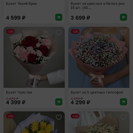
Букет Тихий бриз
Букет из красных и белых роз
15 шт. (40...
4 599
₽
3 699
₽
-10%
-10%
Добавить в избранное
Доба
Букет Чувства
Букет из 5 цветных гипсофил
4 899
₽
4 799
₽
4 399
₽
4 299
₽
-10%
-10%
Добавить в избранное
Доба