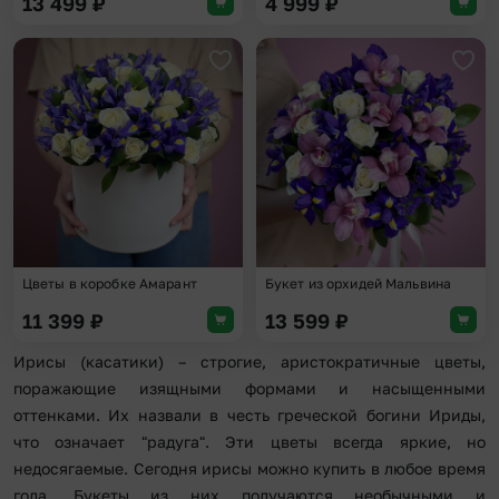
13 499
₽
4 999
₽
Добавить в избранное
Доба
Цветы в коробке Амарант
Букет из орхидей Мальвина
11 399
₽
13 599
₽
Ирисы (касатики) – строгие, аристократичные цветы,
поражающие изящными формами и насыщенными
оттенками. Их назвали в честь греческой богини Ириды,
что означает "радуга". Эти цветы всегда яркие, но
недосягаемые. Сегодня ирисы можно купить в любое время
года. Букеты из них получаются необычными и