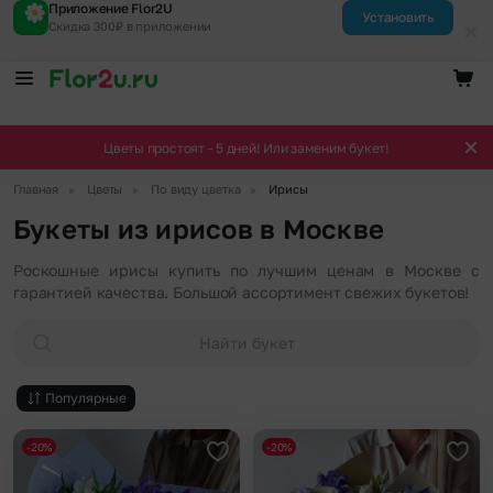
Приложение Flor2U
Установить
Скидка 300₽ в приложении
Цветы простоят - 5 дней! Или заменим букет!
▶
▶
▶
Главная
Цветы
По виду цветка
Ирисы
Букеты из ирисов в Москве
Роскошные ирисы купить по лучшим ценам в Москве с
гарантией качества. Большой ассортимент свежих букетов!
Найти букет
Популярные
-20%
-20%
Добавить в избранное
Доба