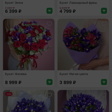
Букет Эмма
Букет Лавандовый фреш
7 199
₽
5 999
₽
6 399
₽
4 799
₽
Добавить в избранное
Доба
Букет Женева
Букет Магия цвета
8 999
₽
3 899
₽
-10%
Добавить в избранное
Доба