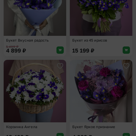
Букет Вкусная радость
Букет из 45 ирисов
5 499
₽
4 899
₽
15 199
₽
Добавить в избранное
Доба
Корзинка Ангела
Букет Яркое признание