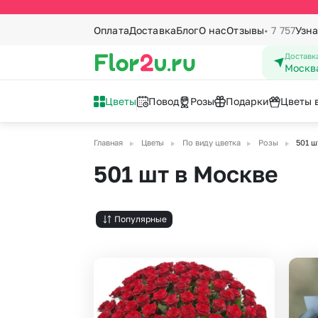
Оплата
Доставка
Блог
О нас
Отзывы
• 7 757
Узна
Доставка
Москв
Цветы
Повод
Розы
Подарки
Цветы 
▶
▶
▶
▶
Главная
Цветы
По виду цветка
Розы
501 ш
Букеты с
По количеству
Татьянин день
К празднику
Вы
Мя
501 шт в Москве
Новоселье
Красота и здоровье
23
То
Все цветы
1001 шт
51 роза
Кустовая ро
1 Сентября
8 
Букеты из роз
501 шт
41 роза
Лаванда
Букеты ко дню матери
9 
Популярные
Ромашки
201 роза
25 роз
Лилии
14 февраля - День
Вы
Герберы
151 роза
21 роза
Маттиола
влюбленных
Го
Хризантемы
101 роза
15 роз
Орхидеи
Подсолнухи
71 роза
Пионовидна
Альстромерии
Статица