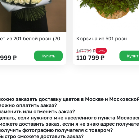
Выберите город доставки
ет из 201 белой розы (70
Корзина из 501 розы
Или выберите из популярных
Москва и МО
Санкт-Петербург
147 799
₽
-25%
Купить
Купит
 999
₽
110 799
₽
Нижний Новгород
Самара
Казань
Уфа
Челябинск
Екатеринбург
Новосибирск
Омск
можно заказать доставку цветов в Москве и Московско
можно оплатить заказ?
Волгоград
Воронеж
изменить или отменить заказ?
ть доставку цветов можно в нашем приложении, на сайте flor2u.ru, по т
делать, если нужного мне населённого пункта Московс
едусмотрели все возможные варианты оплаты:
можете доставить заказ, если я не знаю адрес получат
 внести изменения, выбрать другой букет или добавить подарок свяжит
личными.
или в чате, они помогут решить любой вопрос.
получить фотографию получателя с товаром?
есь с нашими менеджерами по телефонам горячей линии или в чате. Мы 
ковскими картами Visa, MasterCard, МИР, сбп
быстро сможете доставить заказ?
тами рассрочки Халва, Совесть и Свобода.
нас действует услуга «Уточнение адреса». Зная телефон получателя, н