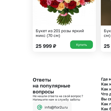
Букет из 201 розы яркий
Бук
микс (70 см)
см)
Купить
25 999
₽
25
Ответы
Где 
Как 
на популярные
Как 
Оформи
вопросы
Что 
Мы пр
Не нашли ответа на свой вопрос?
Вы с
Чтобы
Напишите нам в службу заботы
На
линии 
Как 
Свяжит
Бан
info@flor2u.ru
Как 
Кар
Да. У 