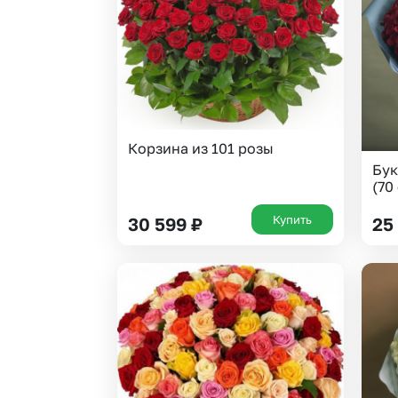
Гвоздики
Сухоцветы
Гипсофила
Фрезия
Гортензии
Эустома
Ирисы
Корзина из 101 розы
Бук
(70
Купить
30 599
₽
25