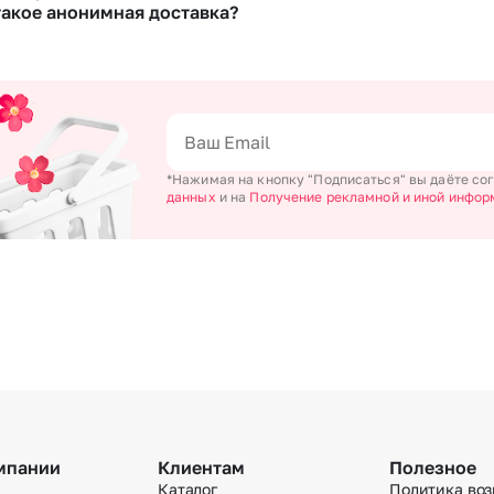
ез Yandex Pay, UnionPay,
Apple Pay (есть ограничения), Qiwi Кошелек.
ют адрес и удобное время доставки.
такое анонимная доставка?
ормлении заказа Вы можете сделать отметку в поле «Фото получателя с
рез Робокасса.
ения получателя, после чего высылается заказчику на указанный им почт
ративно доставим цветы по любому адресу города и области при услови
атная.
 получить цветы раньше? Оформите услугу срочной доставки, и мы доста
е сделать приятный сюрприз конфиденциально? При оформлении заказа В
ления заказа.
ка». Мы гарантируем анонимность отправителя. Услуга бесплатная.
*Нажимая на кнопку "Подписаться" вы даёте со
данных
и на
Получение рекламной и иной инфор
мпании
Клиентам
Полезное
Каталог
Политика воз