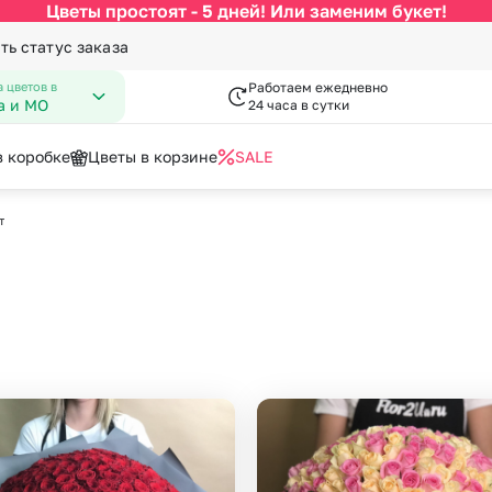
Цветы простоят - 5 дней! Или заменим букет!
ть статус заказа
 цветов в
Работаем ежедневно
а и МО
24 часа в сутки
в коробке
Цветы в корзине
SALE
т
По цвету
Категории
писка из роддома
гкие игрушки
День Рождения
Вазы к букетам
 Февраля
пперы
День Учителя
Конфеты к букетам
за
Белые розы
По виду цветка
С
Марта
Новый Год
Красные розы
Букеты до 2500 руб
Ав
мая
Пасха
Кремовые розы
Распродажа
Цв
пускной
Последний звонок
Малиновые розы
Букеты от 4000 руб. (премиу
Цв
довщина
Повышение
Разноцветные розы
Букеты 2500 - 4000 руб.
До
я роза
Розовые розы
Букеты 1500 - 2600 руб.
До
Недорогие цветы
До