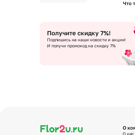
Чер
уточня
Что 
При оф
Че
разреш
Мы опе
беспл
Хотите
Хотит
оформ
достав
Получите скидку 7%!
Подпишись на наши новости и акции!
И получи промокод на скидку 7%
О ко
О нас