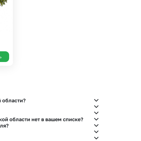
ь
й области?
елефону горячей линии или в чате.
кой области нет в вашем списке?
еля?
есь с нашими менеджерами по телефонам горячей
обязательно найдем выход из ситуации.
аши менеджеры связываются с получателем и