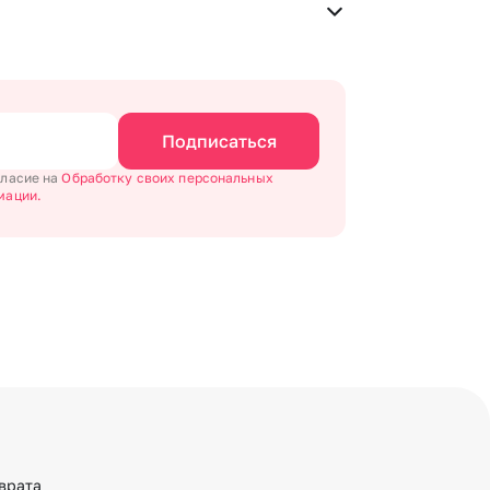
 букетом». Фотография делается только с
овый адрес в срок от 1 до 3 дней. Услуга
и соблюдения трехчасового временного отрезка.
вим букет менее чем через 2 часа после
ы можете сделать отметку в поле «Анонимная
Подписаться
гласие на
Обработку своих персональных
мации.
врата