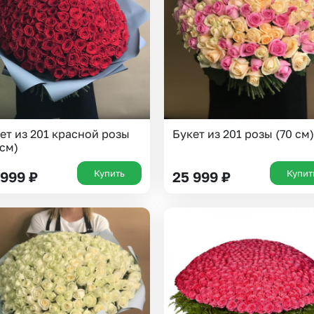
Insta букеты
До
Хиты продаж
Че
Новинки
В
Все категории
ет из 201 красной розы
Букет из 201 розы (70 см)
 см)
Купить
Купит
 999
₽
25 999
₽