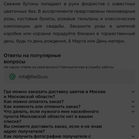
Свежие бутоны попадают в руки флористов с известных
цветочных баз. В ассортименте представлены пионовидные
розы, кустовые букеты, розовые тюльпаны и классические
композиции для свадьбы. Закажите розы в шляпной
коробке или корзине порадуйте близких в торжественный
день, будь то день рождения, 8 Марта или День матери.
Ответы на популярные
вопросы
Не нашли ответа на свой вопрос? Напишите нам в службу заботы
info@flor2u.ru
Где можно заказать доставку цветов в Москве
и Московской области?
Как можно оплатить заказ?
Оформить доставку цветов можно в нашем приложении, на сайте flor2u.ru, по
Как изменить или отменить заказ?
телефону горячей линии или в чате.
Мы предусмотрели все возможные варианты оплаты:
Что делать, если нужного мне населённого
Чтобы внести изменения, выбрать другой букет или добавить подарок
пункта Московской области нет в вашем
Наличными.
свяжитесь с нашими менеджерами по телефонам горячей линии или в чате,
списке?
Банковскими картами Visa, MasterCard, МИР, сбп
они помогут решить любой вопрос.
Вы сможете доставить заказ, если я не знаю
Картами рассрочки Халва, Совесть и Свобода.
Свяжитесь с нашими менеджерами по телефонам горячей линии или в чате.
адрес получателя?
Через Yandex Pay, UnionPay,
Apple Pay (есть ограничения), Qiwi Кошелек.
Мы обязательно найдем выход из ситуации.
Как получить фотографию получателя с
Через Робокасса.