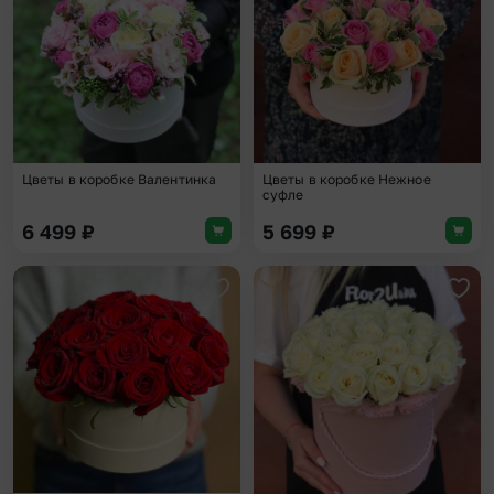
Цветы в коробке Валентинка
Цветы в коробке Нежное
суфле
6 499
₽
5 699
₽
Добавить в избранное
Доба