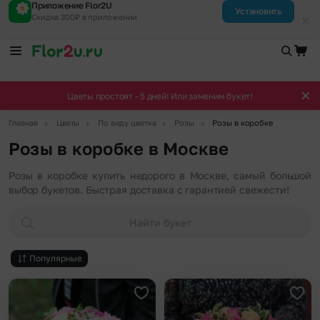
Приложение Flor2U
Установить
Скидка 300₽ в приложении
Цветы простоят - 5 дней! Или заменим букет!
▶
▶
▶
▶
Главная
Цветы
По виду цветка
Розы
Розы в коробке
Розы в коробке в Москве
Розы в коробке купить недорого в Москве, самый большой
выбор букетов. Быстрая доставка с гарантией свежести!
Найти букет
Популярные
Добавить в избранное
Доба