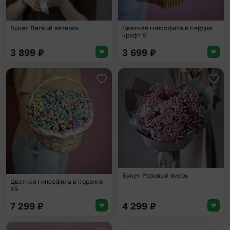
Букет Легкий ветерок
Цветная гипсофила в сердце
крафт S
3 899
₽
3 699
₽
Добавить в избранное
Доба
Букет Розовый вихрь
Цветная гипсофила в корзине
XS
7 299
₽
4 299
₽