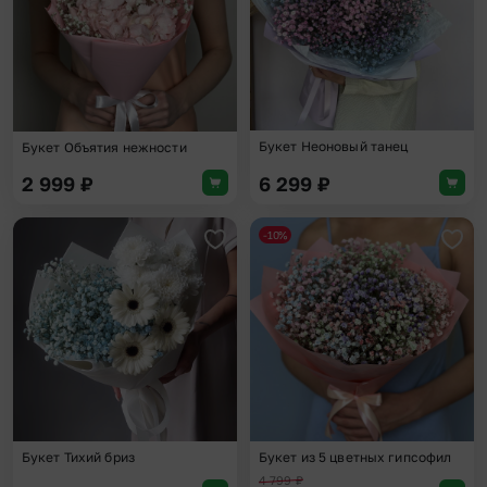
Букет Неоновый танец
Букет Объятия нежности
2 999
₽
6 299
₽
-10%
Добавить в избранное
Доба
Букет Тихий бриз
Букет из 5 цветных гипсофил
4 799
₽