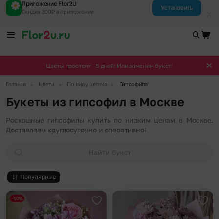
Приложение Flor2U
Установить
Скидка 300₽ в приложении
Цветы простоят - 5 дней! Или заменим букет!
▶
▶
▶
Главная
Цветы
По виду цветка
Гипсофила
Букеты из гипсофил в Москве
Роскошные гипсофилы купить по низким ценам в Москве.
Доставляем круглосуточно и оперативно!
Найти букет
Популярные
-10%
Добавить в избранное
Доба