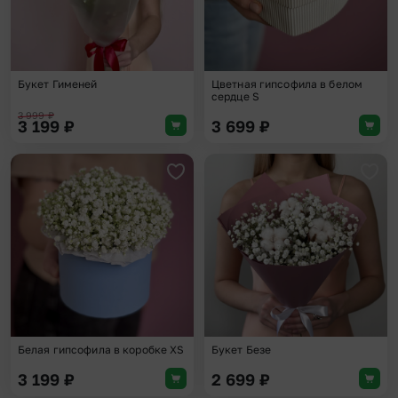
Букет Гименей
Цветная гипсофила в белом
сердце S
3 999
₽
3 199
₽
3 699
₽
Добавить в избранное
Доба
Белая гипсофила в коробке XS
Букет Безе
3 199
₽
2 699
₽