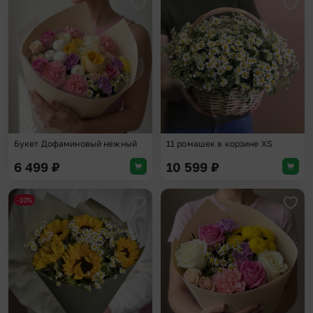
Добавить в избранное
Доба
Букет Дофаминовый нежный
11 ромашек в корзине XS
6 499
₽
10 599
₽
-10%
Добавить в избранное
Доба