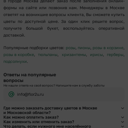
В городе Москва делают заказ после заполнения онлайн-
формы на сайте или позвонив нам. Менеджеры в Москве
ответят на возникшие вопросы клиента, Вы сможете купить
цветы по доступной цене. За один клик решите вопрос,
получите большой букет, воспользуйтесь оперативной
доставкой.
Популярные подборки цветов:
розы
,
пионы
,
розы в корзине
,
розы в коробке
,
тюльпаны
,
хризантемы
,
ирисы
,
герберы
,
подсолнухи
.
Ответы на популярные
вопросы
Не нашли ответа на свой вопрос? Напишите нам в службу заботы
info@flor2u.ru
Где можно заказать доставку цветов в Москве
и Московской области?
Как можно оплатить заказ?
Оформить доставку цветов можно в нашем приложении, на сайте flor2u.ru, по
Как изменить или отменить заказ?
телефону горячей линии или в чате.
Мы предусмотрели все возможные варианты оплаты:
Что делать, если нужного мне населённого