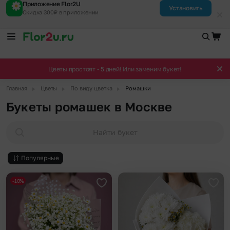
Приложение Flor2U
Установить
Скидка 300₽ в приложении
Цветы простоят - 5 дней! Или заменим букет!
▶
▶
▶
Главная
Цветы
По виду цветка
Ромашки
Букеты ромашек в Москве
Найти букет
Популярные
-10%
Добавить в избранное
Доба