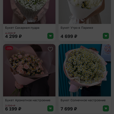
Букет Сахарная пудра
Букет Утро в Париже
4 799
₽
4 299
₽
4 699
₽
-20%
Добавить в избранное
Доба
Букет Ароматное настроение
Букет Солнечное настроение
7 799
₽
6 199
₽
7 699
₽