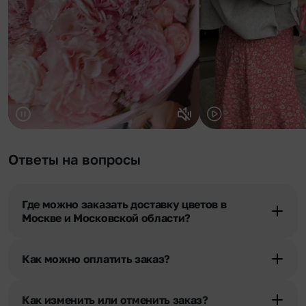
Ответы на вопросы
Где можно заказать доставку цветов в
Москве и Московской области?
Оформить доставку цветов можно в нашем приложении, на
сайте flor2u.ru, по телефону горячей линии или в чате.
Как можно оплатить заказ?
Мы предусмотрели все возможные варианты оплаты:
Наличными.
Как изменить или отменить заказ?