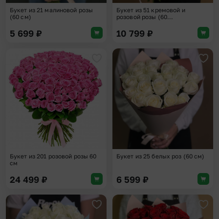
Букет из 21 малиновой розы
Букет из 51 кремовой и
(60 см)
розовой розы (60...
5 699
₽
10 799
₽
Добавить в избранное
Доба
Букет из 201 розовой розы 60
Букет из 25 белых роз (60 см)
см
24 499
₽
6 599
₽
Добавить в избранное
Доба