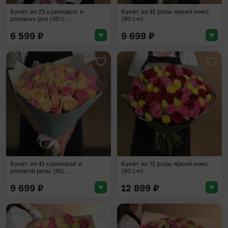
Букет из 25 кремовых и
Букет из 41 розы яркий микс
розовых роз (60 с...
(60 см)
6 599
₽
9 699
₽
Добавить в избранное
Доба
Букет из 41 кремовой и
Букет из 71 розы яркий микс
розовой розы (60...
(60 см)
9 699
₽
12 899
₽
Добавить в избранное
Доба