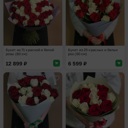
Букет из 71 красной и белой
Букет из 25 красных и белых
розы (60 см)
роз (60 см)
12 899
₽
6 599
₽
Добавить в избранное
Доба