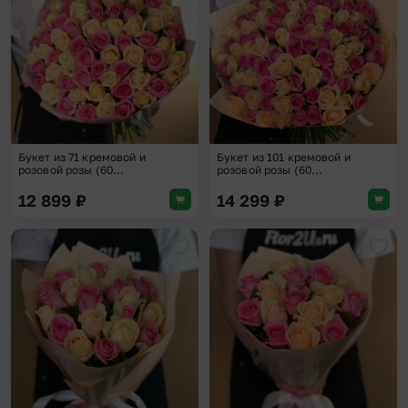
Букет из 71 кремовой и
Букет из 101 кремовой и
розовой розы (60...
розовой розы (60...
12 899
₽
14 299
₽
Добавить в избранное
Доба