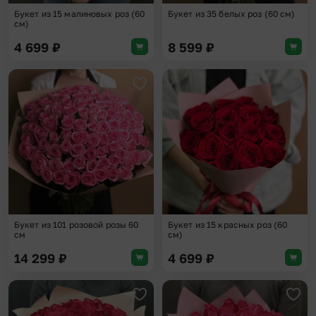
Букет из 15 малиновых роз (60
Букет из 35 белых роз (60 см)
см)
4 699
₽
8 599
₽
Добавить в избранное
Доба
Букет из 101 розовой розы 60
Букет из 15 красных роз (60
см
см)
14 299
₽
4 699
₽
Добавить в избранное
Доба