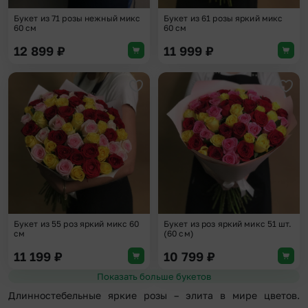
Букет из 71 розы нежный микс
Букет из 61 розы яркий микс
60 см
60 см
12 899
₽
11 999
₽
Добавить в избранное
Доба
Букет из 55 роз яркий микс 60
Букет из роз яркий микс 51 шт.
см
(60 см)
11 199
₽
10 799
₽
Показать больше букетов
Длинностебельные яркие розы – элита в мире цветов.