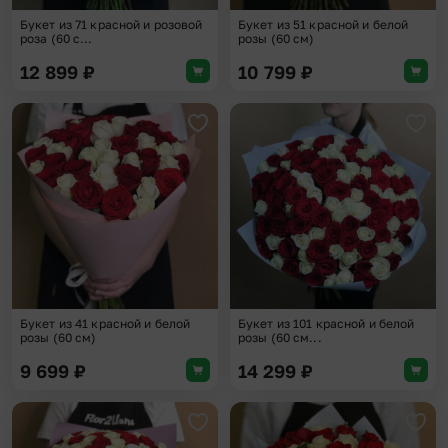
Букет из 71 красной и розовой
Букет из 51 красной и белой
роза (60 с...
розы (60 см)
12 899
₽
10 799
₽
Добавить в избранное
Доба
Букет из 41 красной и белой
Букет из 101 красной и белой
розы (60 см)
розы (60 см...
9 699
₽
14 299
₽
Добавить в избранное
Доба