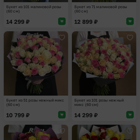
Букет из 101 малиновой розы
Букет из 71 малиновой розы
(60 см)
(60 см)
14 299
₽
12 899
₽
Добавить в избранное
Доба
Букет из 51 розы нежный микс
Букет из 101 розы нежный
(60 см)
микс (60 см)
10 799
₽
14 299
₽
Добавить в избранное
Доба