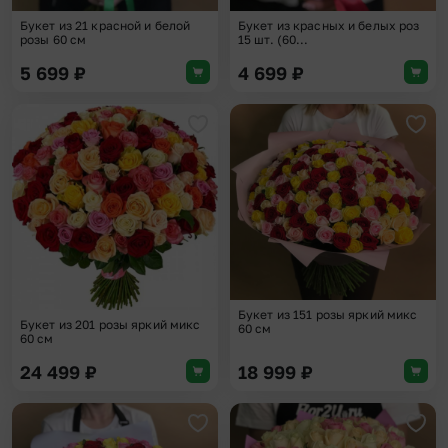
Букет из 21 красной и белой
Букет из красных и белых роз
розы 60 см
15 шт. (60...
5 699
₽
4 699
₽
Добавить в избранное
Доба
Букет из 151 розы яркий микс
Букет из 201 розы яркий микс
60 см
60 см
24 499
₽
18 999
₽
Добавить в избранное
Доба