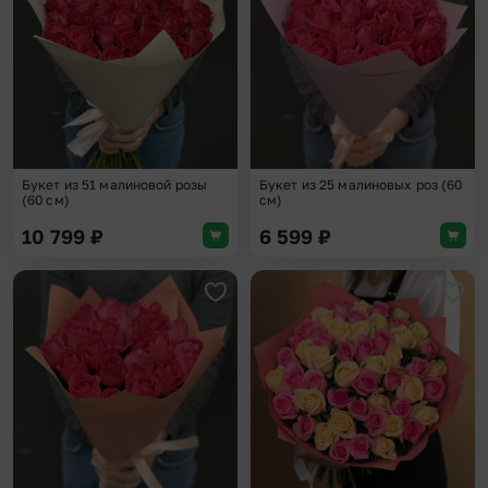
Букет из 51 малиновой розы
Букет из 25 малиновых роз (60
(60 см)
см)
10 799
₽
6 599
₽
Добавить в избранное
Доба