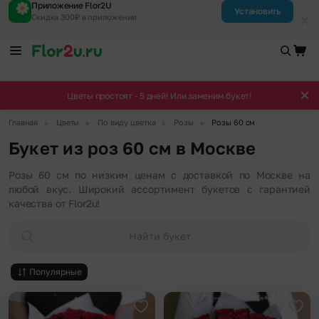
Приложение Flor2U
Установить
Скидка 300₽ в приложении
Цветы простоят - 5 дней! Или заменим букет!
▶
▶
▶
▶
Главная
Цветы
По виду цветка
Розы
Розы 60 см
Букет из роз 60 см в Москве
Розы 60 см по низким ценам с доставкой по Москве на
любой вкус. Широкий ассортимент букетов с гарантией
качества от Flor2u!
Найти букет
Популярные