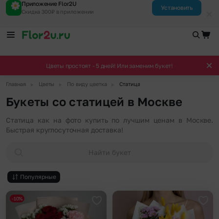
Приложение Flor2U
Установить
Скидка 300₽ в приложении
Цветы простоят - 5 дней! Или заменим букет!
▶
▶
▶
Главная
Цветы
По виду цветка
Статица
Букеты со статицей в Москве
Статица как на фото купить по лучшим ценам в Москве.
Быстрая круглосуточная доставка!
Найти букет
Популярные
-10%
Добавить в избранное
Доба