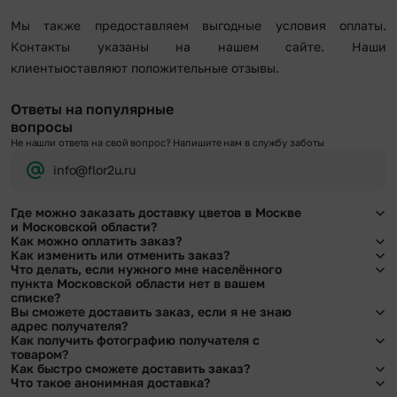
Мы также предоставляем выгодные условия оплаты.
Контакты указаны на нашем сайте. Наши
клиентыоставляют положительные отзывы.
Ответы на популярные
вопросы
Не нашли ответа на свой вопрос? Напишите нам в службу заботы
info@flor2u.ru
Где можно заказать доставку цветов в Москве
и Московской области?
Как можно оплатить заказ?
Оформить доставку цветов можно в нашем приложении, на сайте flor2u.ru, по
Как изменить или отменить заказ?
телефону горячей линии или в чате.
Мы предусмотрели все возможные варианты оплаты:
Что делать, если нужного мне населённого
Чтобы внести изменения, выбрать другой букет или добавить подарок
пункта Московской области нет в вашем
Наличными.
свяжитесь с нашими менеджерами по телефонам горячей линии или в чате,
списке?
Банковскими картами Visa, MasterCard, МИР, сбп
они помогут решить любой вопрос.
Вы сможете доставить заказ, если я не знаю
Картами рассрочки Халва, Совесть и Свобода.
Свяжитесь с нашими менеджерами по телефонам горячей линии или в чате.
адрес получателя?
Через Yandex Pay, UnionPay,
Apple Pay (есть ограничения), Qiwi Кошелек.
Мы обязательно найдем выход из ситуации.
Как получить фотографию получателя с
Через Робокасса.
Да. У нас действует услуга «Уточнение адреса». Зная телефон получателя,
товаром?
наши менеджеры связываются с получателем и уточняют адрес и удобное
Как быстро сможете доставить заказ?
время доставки.
При оформлении заказа Вы можете сделать отметку в поле «Фото получателя
Что такое анонимная доставка?
с букетом». Фотография делается только с разрешения получателя, после чего
Мы оперативно доставим цветы по любому адресу города и области при