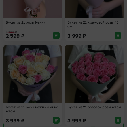
Букет из 21 розы Кения
Букет из 21 кремовой розы 40
см
3 299
₽
2 599
₽
3 999
₽
Добавить в избранное
Доба
Букет из 21 розы нежный микс
Букет из 21 розовой розы 40 см
40 см
3 999
₽
3 999
₽