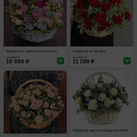
Корзина с цветами Кантата
Корзина из 25 роз
11 899
₽
12 499
₽
10 699
₽
11 199
₽
Добавить в избранное
Доба
Корзина цветов Седьмое небо