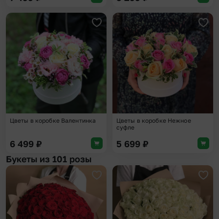
Добавить в избранное
Доба
Цветы в коробке Валентинка
Цветы в коробке Нежное
суфле
6 499
₽
5 699
₽
Букеты из 101 розы
Добавить в избранное
Доба