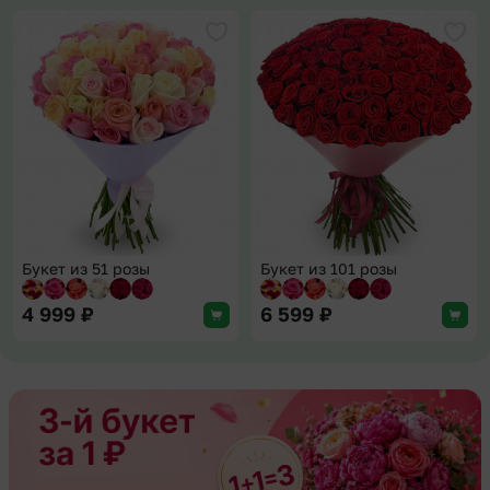
Добавить в избранное
Доба
Букет из 51 розы
Букет из 101 розы
4 999
₽
6 599
₽