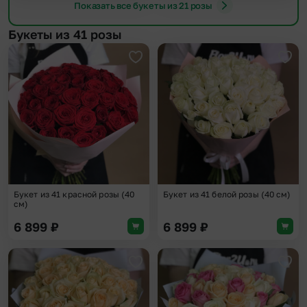
Показать все букеты из 21 розы
Букеты из 41 розы
Добавить в избранное
Доба
Букет из 41 красной розы (40
Букет из 41 белой розы (40 см)
см)
6 899
₽
6 899
₽
Добавить в избранное
Доба