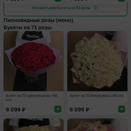
Показать все букеты из 51 розы
Пионовидные розы (моно)
Букеты из 71 розы
Добавить в избранное
Доба
Букет из 71 красной розы (40
Букет из 71 белой розы (40 см)
см)
9 099
₽
9 099
₽
Добавить в избранное
Доба