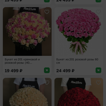
Добавить в избранное
Доба
Букет из 201 кремовой и
Букет из 201 розовой розы 60
розовой розы (40...
см
19 499
₽
24 499
₽
Добавить в избранное
Доба