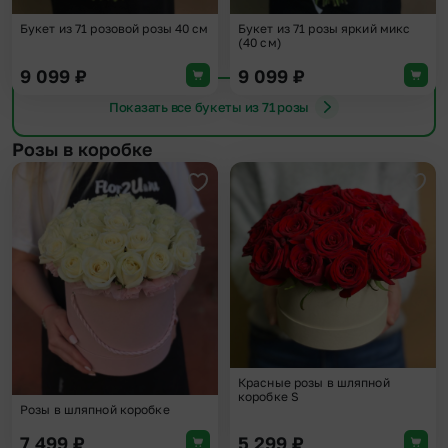
Букет из 71 розовой розы 40 см
Букет из 71 розы яркий микс
(40 см)
9 099
₽
9 099
₽
Показать все букеты из 71 розы
Розы в коробке
Добавить в избранное
Доба
Красные розы в шляпной
коробке S
Розы в шляпной коробке
7 499
₽
5 299
₽