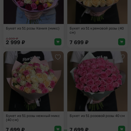
Букет из 51 розы Кения (микс)
Букет из 51 кремовой розы (40
см)
4 999
₽
2 999
₽
7 699
₽
Добавить в избранное
Доба
Букет из 51 розы нежный микс
Букет из 51 розовой розы 40 см
(40 см)
7 699
₽
7 699
₽