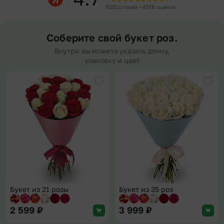
9132 отзыва • 4578 оценок
Соберите свой букет роз.
Внутри вы можете указать длину,
упаковку и цвет
Добавить в избранное
Доба
Букет из 21 розы
Букет из 35 роз
2 599
₽
3 999
₽