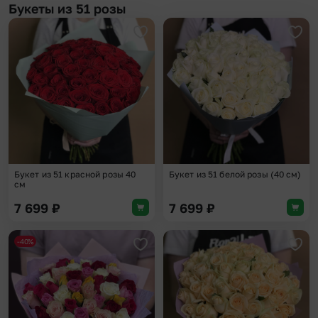
Букеты из 51 розы
Добавить в избранное
Доба
Букет из 51 красной розы 40
Букет из 51 белой розы (40 см)
см
7 699
₽
7 699
₽
-40%
Добавить в избранное
Доба