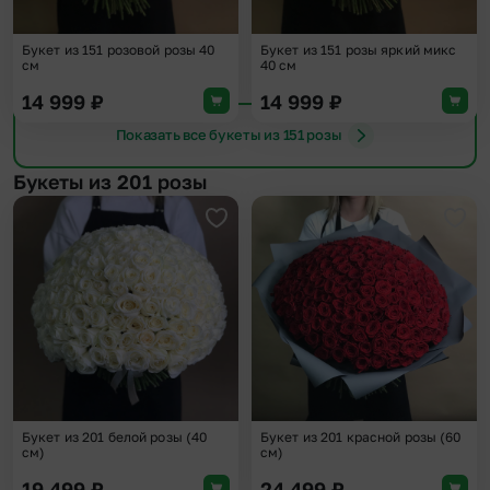
Букет из 151 розовой розы 40
Букет из 151 розы яркий микс
см
40 см
14 999
₽
14 999
₽
Показать все букеты из 151 розы
Букеты из 201 розы
Добавить в избранное
Доба
Букет из 201 белой розы (40
Букет из 201 красной розы (60
см)
см)
19 499
₽
24 499
₽