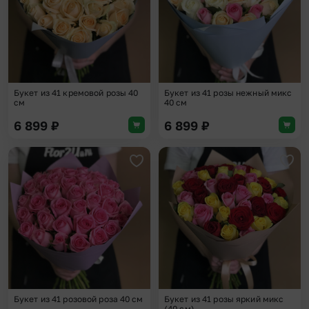
Букет из 41 кремовой розы 40
Букет из 41 розы нежный микс
см
40 см
6 899
₽
6 899
₽
Добавить в избранное
Доба
Букет из 41 розовой роза 40 см
Букет из 41 розы яркий микс
(40 см)