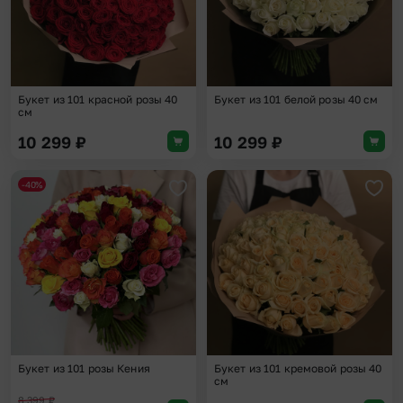
Букет из 101 красной розы 40
Букет из 101 белой розы 40 см
см
10 299
₽
10 299
₽
-40%
Добавить в избранное
Доба
Букет из 101 розы Кения
Букет из 101 кремовой розы 40
см
8 399
₽