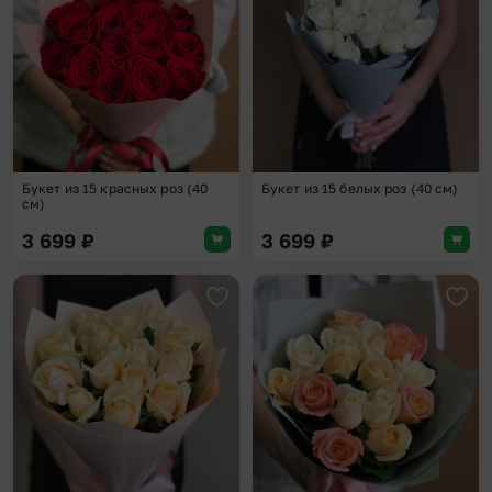
Букет из 15 красных роз (40
Букет из 15 белых роз (40 см)
см)
3 699
₽
3 699
₽
Добавить в избранное
Доба