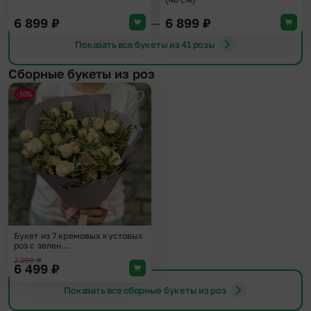
6 899
₽
6 899
₽
Показать все букеты из 41 розы
Сборные букеты из роз
-10%
Добавить в избранное
Букет из 7 кремовых кустовых
роз с зелен...
7 299
₽
6 499
₽
Показать все сборные букеты из роз