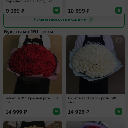
Корзина с розами Золушка
9 999
₽
10 999
₽
Показать все розы в корзине
Букеты из 151 розы
Добавить в избранное
Доба
Букет из 151 красной розы (40
Букет из 151 белой розы (40
см)
см)
14 999
₽
14 999
₽