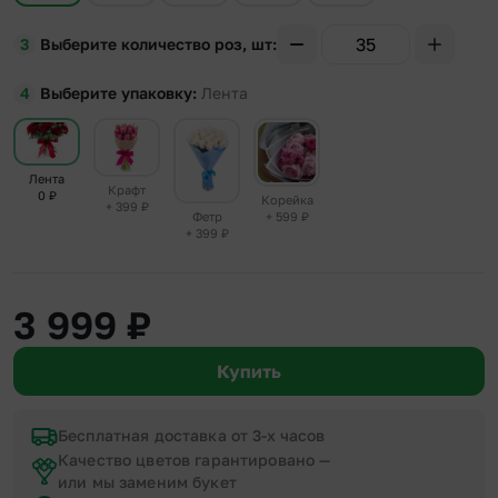
Выберите количество роз, шт
Выберите упаковку
Лента
Лента
Крафт
0
₽
Корейка
+ 399
₽
+ 599
₽
Фетр
+ 399
₽
3 999
₽
Купить
Бесплатная доставка от 3-х часов
Качество цветов гарантировано —
или мы заменим букет