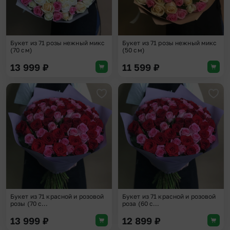
Букет из 71 розы нежный микс
Букет из 71 розы нежный микс
(70 см)
(50 см)
13 999
₽
11 599
₽
Добавить в избранное
Доба
Букет из 71 красной и розовой
Букет из 71 красной и розовой
розы (70 с...
роза (60 с...
13 999
₽
12 899
₽