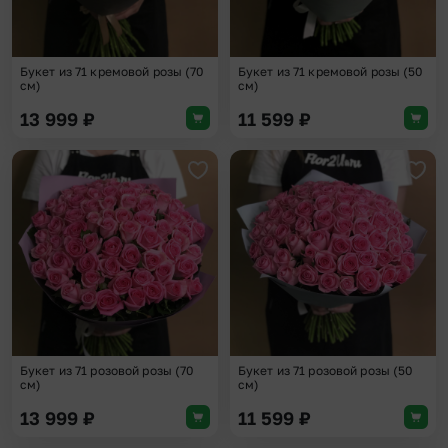
Букет из 71 кремовой розы (70
Букет из 71 кремовой розы (50
см)
см)
13 999
₽
11 599
₽
Добавить в избранное
Доба
Букет из 71 розовой розы (70
Букет из 71 розовой розы (50
см)
см)
13 999
₽
11 599
₽