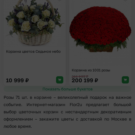
Добавить в избранное
Доба
Корзина цветов Седьмое небо
Корзина из 1001 розы
266 999
₽
10 999
₽
200 199
₽
Показать больше букетов
Розы 71 шт. в корзине – великолепный подарок на важное
событие. Интернет-магазин Flor2u предлагает большой
выбор цветочных корзин с нестандартным декоративным
оформлением – закажите цветы с доставкой по Москве в
любое время.