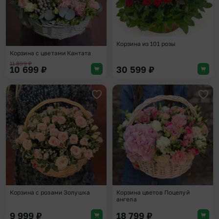
Корзина из 101 розы
Корзина с цветами Кантата
11 899
₽
10 699
₽
30 599
₽
Добавить в избранное
Доба
Корзина с розами Золушка
Корзина цветов Поцелуй
ангела
9 999
₽
18 799
₽