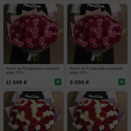
Добавить в избранное
Доба
Букет из 71 красной и розовой
Букет из 71 красной и розовой
розы (50 с...
розы (40 с...
11 599
₽
9 099
₽
Добавить в избранное
Доба