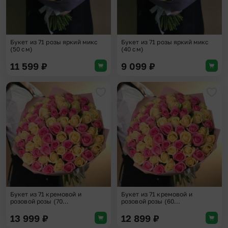
Букет из 71 розы яркий микс
Букет из 71 розы яркий микс
(50 см)
(40 см)
11 599
₽
9 099
₽
Добавить в избранное
Доба
Букет из 71 кремовой и
Букет из 71 кремовой и
розовой розы (70...
розовой розы (60...
13 999
₽
12 899
₽