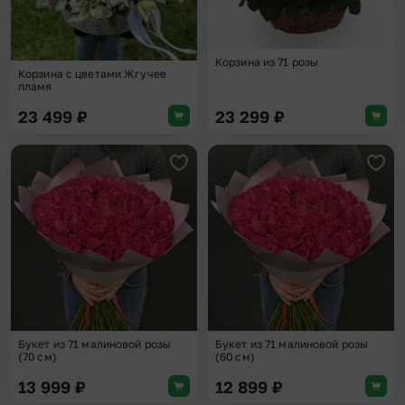
Корзина из 71 розы
Корзина с цветами Жгучее
пламя
23 499
₽
23 299
₽
Добавить в избранное
Доба
Букет из 71 малиновой розы
Букет из 71 малиновой розы
(70 см)
(60 см)
13 999
₽
12 899
₽