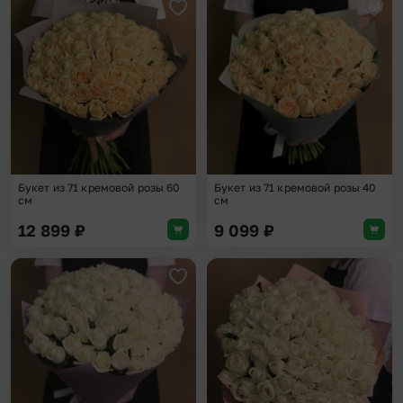
Добавить в избранное
Доба
Букет из 71 кремовой розы 60
Букет из 71 кремовой розы 40
см
см
12 899
₽
9 099
₽
Добавить в избранное
Доба