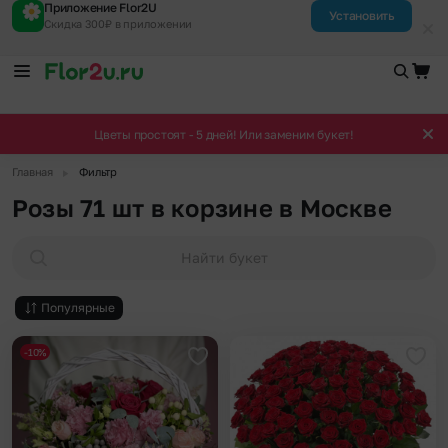
Приложение Flor2U
Установить
Скидка 300₽ в приложении
Цветы простоят - 5 дней! Или заменим букет!
▶
Главная
Фильтр
Розы 71 шт в корзине в Москве
Найти букет
Популярные
-10%
Добавить в избранное
Доба