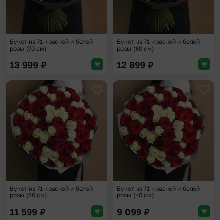
Букет из 71 красной и белой
Букет из 71 красной и белой
розы (70 см)
розы (60 см)
13 999
₽
12 899
₽
Добавить в избранное
Доба
Букет из 71 красной и белой
Букет из 71 красной и белой
розы (50 см)
розы (40 см)
11 599
₽
9 099
₽