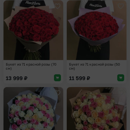
Добавить в избранное
Доба
Букет из 71 красной розы (70
Букет из 71 красной розы (50
см)
см)
13 999
₽
11 599
₽
Добавить в избранное
Доба