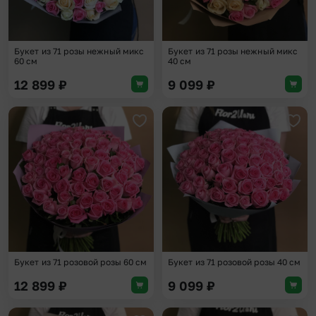
Букет из 71 розы нежный микс
Букет из 71 розы нежный микс
60 см
40 см
12 899
₽
9 099
₽
Добавить в избранное
Доба
Букет из 71 розовой розы 60 см
Букет из 71 розовой розы 40 см
12 899
₽
9 099
₽