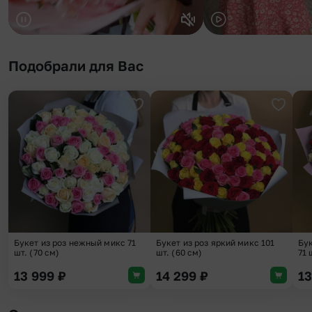
Подобрали для Вас
Добавить в избранное
Добави
Букет из роз нежный микс 71
Букет из роз яркий микс 101
Бук
шт. (70 см)
шт. (60 см)
71 
13 999
₽
14 299
₽
1