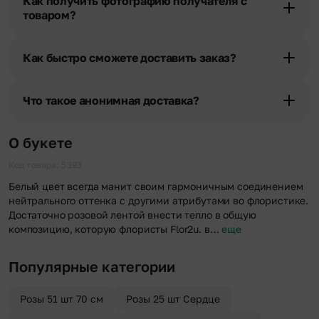
Как получить фотографию получателя с
уточняют адрес и удобное время доставки.
товаром?
При оформлении заказа Вы можете сделать отметку в поле
«Фото получателя с букетом». Фотография делается только с
Как быстро сможете доставить заказ?
разрешения получателя, после чего высылается заказчику на
указанный им почтовый адрес в срок от 1 до 3 дней. Услуга
Мы оперативно доставим цветы по любому адресу города и
бесплатная.
области при условии соблюдения трехчасового временного
Что такое анонимная доставка?
отрезка. Хотите получить цветы раньше? Оформите услугу
срочной доставки, и мы доставим букет менее чем через 2 часа
Хотите сделать приятный сюрприз конфиденциально? При
после оформления заказа.
оформлении заказа Вы можете сделать отметку в поле
О букете
«Анонимная доставка». Мы гарантируем анонимность
отправителя. Услуга бесплатная.
Код товара: 5393
Белый цвет всегда манит своим гармоничным соединением
нейтрального оттенка с другими атрибутами во флористике.
Достаточно розовой лентой внести тепло в общую
композицию, которую флористы Flor2u. в…
еще
Популярные категории
Розы 51 шт 70 см
Розы 25 шт Сердце