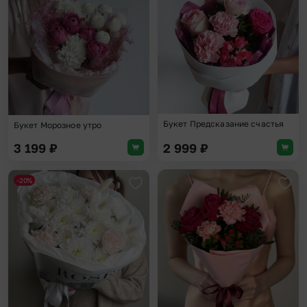
Добавить в избранное
Доба
Букет Предсказание счастья
Букет Морозное утро
3 199
₽
2 999
₽
-20%
Добавить в избранное
Доба