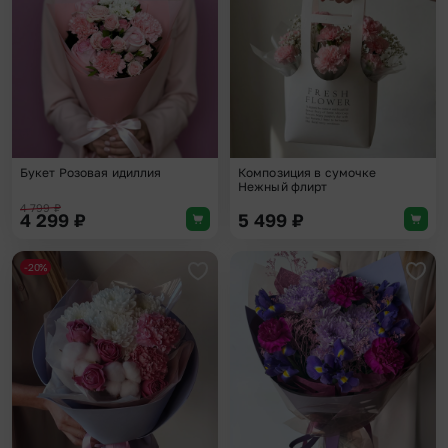
Букет Розовая идиллия
Композиция в сумочке
Нежный флирт
4 799
₽
4 299
₽
5 499
₽
-20%
Добавить в избранное
Доба