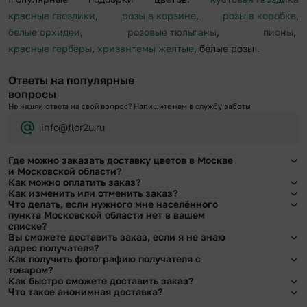
красные гвоздики
,
розы в корзине
,
розы в коробке
,
белые орхидеи
,
розовые тюльпаны
,
пионы
,
красные герберы
,
хризантемы желтые
, белые розы
.
Ответы на популярные
вопросы
Не нашли ответа на свой вопрос? Напишите нам в службу заботы
info@flor2u.ru
Где можно заказать доставку цветов в Москве
и Московской области?
Как можно оплатить заказ?
Оформить доставку цветов можно в нашем приложении, на сайте flor2u.ru, по
Как изменить или отменить заказ?
телефону горячей линии или в чате.
Мы предусмотрели все возможные варианты оплаты:
Что делать, если нужного мне населённого
Чтобы внести изменения, выбрать другой букет или добавить подарок
пункта Московской области нет в вашем
Наличными.
свяжитесь с нашими менеджерами по телефонам горячей линии или в чате,
списке?
Банковскими картами Visa, MasterCard, МИР, сбп
они помогут решить любой вопрос.
Вы сможете доставить заказ, если я не знаю
Картами рассрочки Халва, Совесть и Свобода.
Свяжитесь с нашими менеджерами по телефонам горячей линии или в чате.
адрес получателя?
Через Yandex Pay, UnionPay,
Apple Pay (есть ограничения), Qiwi Кошелек.
Мы обязательно найдем выход из ситуации.
Как получить фотографию получателя с
Через Робокасса.
Да. У нас действует услуга «Уточнение адреса». Зная телефон получателя,
товаром?
наши менеджеры связываются с получателем и уточняют адрес и удобное
Как быстро сможете доставить заказ?
время доставки.
При оформлении заказа Вы можете сделать отметку в поле «Фото получателя
Что такое анонимная доставка?
с букетом». Фотография делается только с разрешения получателя, после чего
Мы оперативно доставим цветы по любому адресу города и области при