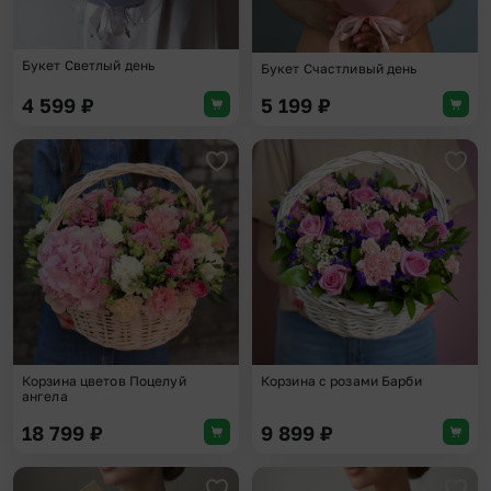
Букет Светлый день
Букет Счастливый день
4 599
₽
5 199
₽
Добавить в избранное
Доба
Корзина цветов Поцелуй
Корзина с розами Барби
ангела
18 799
₽
9 899
₽