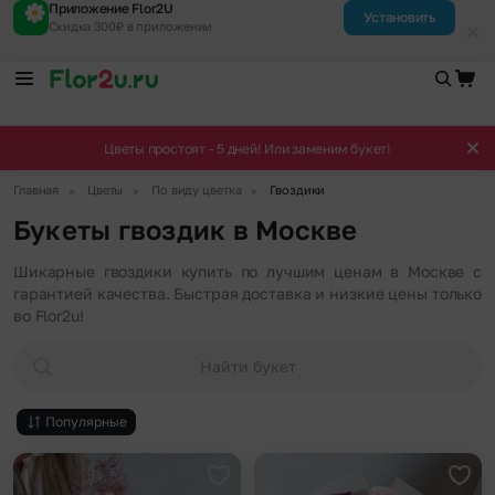
Приложение Flor2U
Установить
Скидка 300₽ в приложении
Цветы простоят - 5 дней! Или заменим букет!
▶
▶
▶
Главная
Цветы
По виду цветка
Гвоздики
Букеты гвоздик в Москве
Шикарные гвоздики купить по лучшим ценам в Москве с
гарантией качества. Быстрая доставка и низкие цены только
во Flor2u!
Найти букет
Популярные