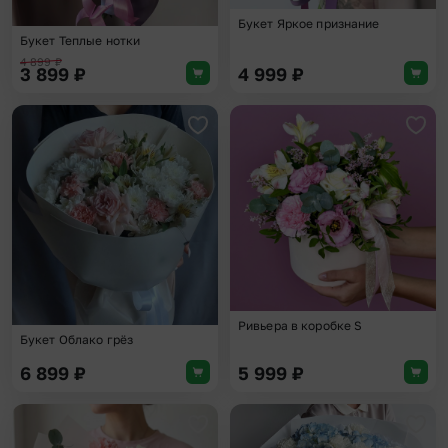
Букет Яркое признание
Букет Теплые нотки
4 899
₽
3 899
₽
4 999
₽
Добавить в избранное
Доба
Ривьера в коробке S
Букет Облако грёз
6 899
₽
5 999
₽
Добавить в избранное
Доба