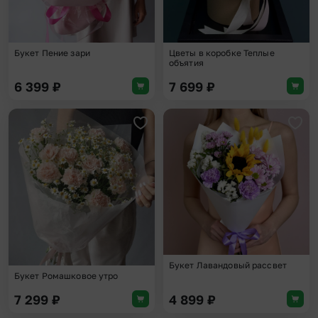
Букет Пение зари
Цветы в коробке Теплые
объятия
6 399
₽
7 699
₽
Добавить в избранное
Доба
Букет Лавандовый рассвет
Букет Ромашковое утро
7 299
₽
4 899
₽