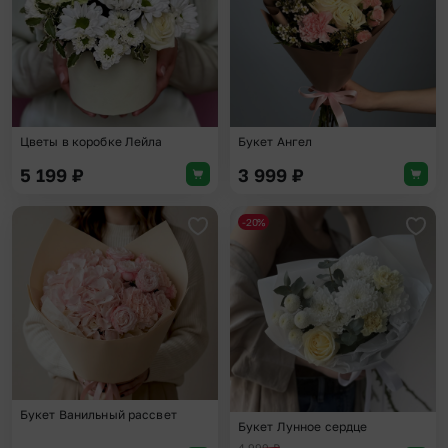
Цветы в коробке Лейла
Букет Ангел
5 199
₽
3 999
₽
-20%
Добавить в избранное
Доба
Букет Ванильный рассвет
Букет Лунное сердце
4 999
₽