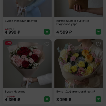
Букет Мелодия цветов
Композиция в сумочке
Пудровое утро
6 299
₽
4 999
₽
4 599
₽
-10%
Добавить в избранное
Доба
Букет Чувства
Букет Дофаминовый яркий
4 899
₽
4 399
₽
8 199
₽