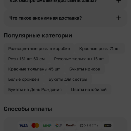
Как быстро сможете доставить заказ?
разрешения получателя, после чего высылается заказчику на
указанный им почтовый адрес в срок от 1 до 3 дней. Услуга
Мы оперативно доставим цветы по любому адресу города и
бесплатная.
области при условии соблюдения трехчасового временного
Что такое анонимная доставка?
отрезка. Хотите получить цветы раньше? Оформите услугу
срочной доставки, и мы доставим букет менее чем через 2 часа
Хотите сделать приятный сюрприз конфиденциально? При
после оформления заказа.
оформлении заказа Вы можете сделать отметку в поле
Популярные категории
«Анонимная доставка». Мы гарантируем анонимность
отправителя. Услуга бесплатная.
Разноцветные розы в коробке
Красные розы 71 шт
Розы 151 шт 60 см
Розовые тюльпаны 15 шт
Красные тюльпаны 45 шт
Букеты ирисов
Белые орхидеи
Букеты для сестры
Букеты на День Рождения
Цветы на юбилей
Способы оплаты