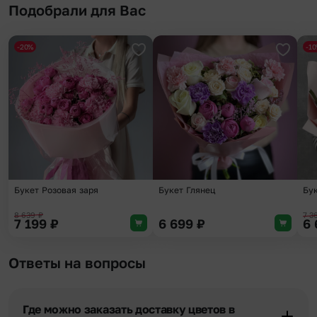
Подобрали для Вас
-20%
-1
Добавить в избранное
Добави
Букет Розовая заря
Букет Глянец
Бук
8 639
₽
7 3
7 199
₽
6 699
₽
6
Ответы на вопросы
Где можно заказать доставку цветов в