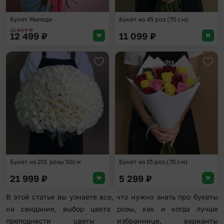
Букет Миледи
Букет из 45 роз (70 см)
13 899
₽
12 499
₽
11 099
₽
Добавить в избранное
Доба
Букет из 201 розы 50см
Букет из 15 роз (70 см)
21 999
₽
5 299
₽
В этой статье вы узнаете все, что нужно знать про букеты
на свидание, выбор цвета розы, как и когда лучше
преподнести цветы избраннице, варианты