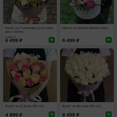
Букет из 7 кремовых кустовых
Цветы в коробке Валентинка
роз с зелен...
7 299
₽
6 499
₽
6 499
₽
Добавить в избранное
Доба
Букет из 21 розы (50 см)
Букет из 41 розы (50 см)
4 899
₽
8 499
₽