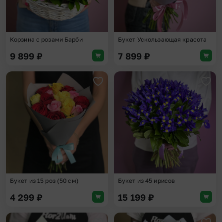
Корзина с розами Барби
Букет Ускользающая красота
9 899
₽
7 899
₽
Добавить в избранное
Доба
Букет из 15 роз (50 см)
Букет из 45 ирисов
4 299
₽
15 199
₽