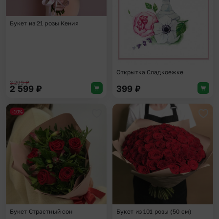
Букет из 21 розы Кения
Открытка Сладкоежке
3 299
₽
2 599
₽
399
₽
-10%
Добавить в избранное
Доба
Букет Страстный сон
Букет из 101 розы (50 см)