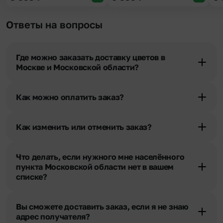
Ответы на вопросы
Где можно заказать доставку цветов в
Москве и Московской области?
Оформить доставку цветов можно в нашем приложении, на
сайте flor2u.ru, по телефону горячей линии или в чате.
Как можно оплатить заказ?
Мы предусмотрели все возможные варианты оплаты:
Наличными.
Как изменить или отменить заказ?
Банковскими картами Visa, MasterCard, МИР, сбп
Чтобы внести изменения, выбрать другой букет или добавить
Картами рассрочки Халва, Совесть и Свобода.
подарок свяжитесь с нашими менеджерами по телефонам
Через Yandex Pay, UnionPay,
Apple Pay (есть
Что делать, если нужного мне населённого
горячей линии или в чате, они помогут решить любой вопрос.
ограничения), Qiwi Кошелек.
пункта Московской области нет в вашем
Через Робокасса.
списке?
Свяжитесь с нашими менеджерами по телефонам горячей
линии или в чате. Мы обязательно найдем выход из ситуации.
Вы сможете доставить заказ, если я не знаю
адрес получателя?