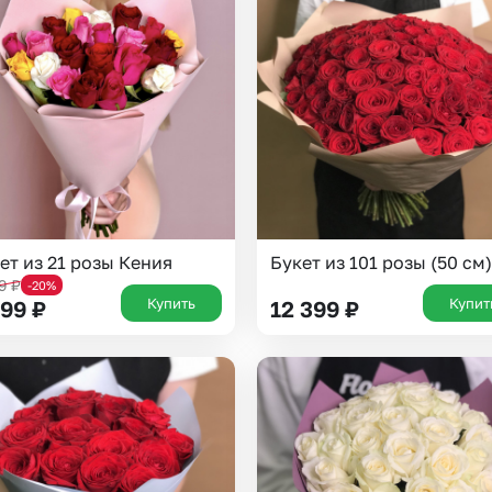
Insta букеты
До
Хиты продаж
Че
Новинки
В
Все категории
ет из 21 розы Кения
Букет из 101 розы (50 см)
99
₽
-20%
Купить
Купит
599
₽
12 399
₽