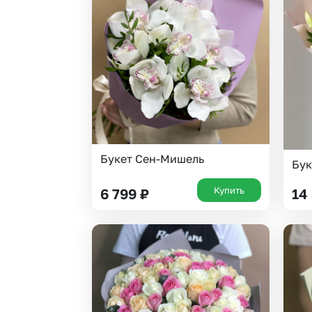
Букет Сен-Мишель
Бук
Купить
6 799
₽
14