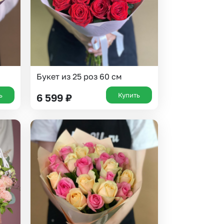
Букет из 25 роз 60 см
ь
Купить
6 599
₽