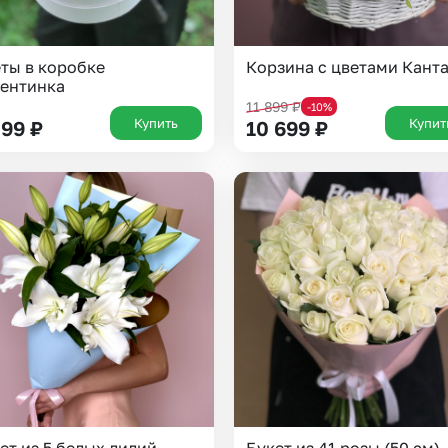
ты в коробке
Корзина с цветами Кант
ентинка
11 899
₽
-10%
Купить
Купит
499
₽
10 699
₽