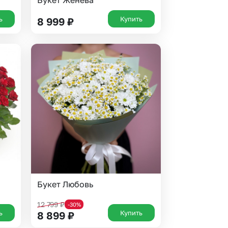
Букет Женева
ь
Купить
8 999
₽
Букет Любовь
12 799
₽
-30%
ь
Купить
8 899
₽