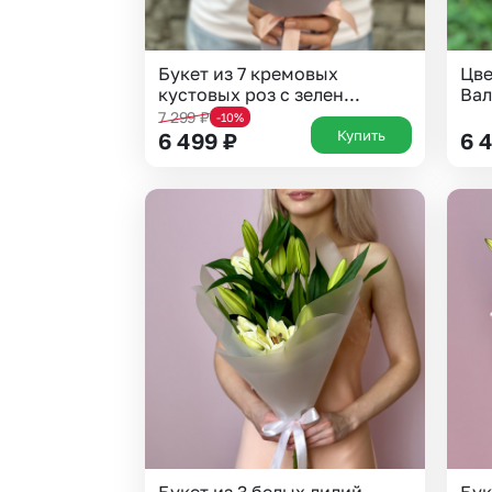
Букет из 7 кремовых
Цве
кустовых роз с зелен...
Вал
7 299
₽
-10%
Купить
6 499
₽
6 