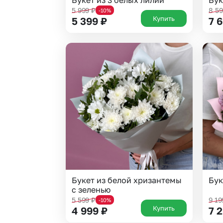
Букет из 3 белых лилий
Бук
5 999
₽
8 5
-10%
Купить
5 399
₽
7 
Букет из белой хризантемы
Бук
с зеленью
5 599
₽
9 1
-10%
Купить
4 999
₽
7 