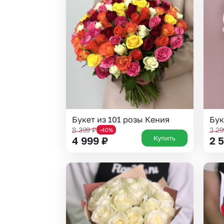
Гвоздики
Сухоцветы
Гипсофила
Фрезия
Гортензии
Эустома
Ирисы
Букет из 101 розы Кения
Бук
8 399
₽
3 2
-40%
Купить
4 999
₽
2 