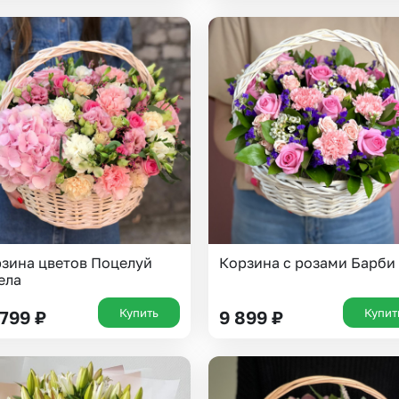
Казань
Уфа
Челябинск
Екатеринбург
Новосибирск
Омск
Волгоград
Воронеж
зина цветов Поцелуй
Корзина с розами Барби
ела
Купить
Купит
 799
₽
9 899
₽