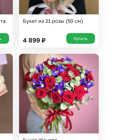
ата
Букет из 21 розы (50 см)
ь
Купить
4 899
₽