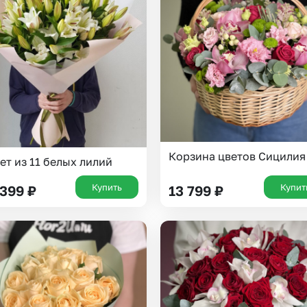
Корзина цветов Сицилия
ет из 11 белых лилий
Купить
Купит
 399
₽
13 799
₽