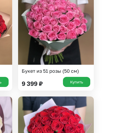
 10000 рублей
Все получатели
рная пятница
ыбор покупателей
Букет из 51 розы (50 см)
ь
Купить
9 399
₽