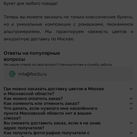
букет для любого повода!
Теперь вы можете заказать не только классические букеты,
но и уникальные композиции с ромашками, пионамиили
альстромериями. Мы гарантируем свежесть цветов и
аккуратную доставку по Москве.
Ответы на популярные
вопросы
Не нашли ответа на свой вопрос? Напишите нам в службу заботы
info@flor2u.ru
Где можно заказать доставку цветов в Москве
и Московской области?
Как можно оплатить заказ?
Оформить доставку цветов можно в нашем приложении, на сайте flor2u.ru, по
Как изменить или отменить заказ?
телефону горячей линии или в чате.
Мы предусмотрели все возможные варианты оплаты:
Что делать, если нужного мне населённого
Чтобы внести изменения, выбрать другой букет или добавить подарок
пункта Московской области нет в вашем
Наличными.
свяжитесь с нашими менеджерами по телефонам горячей линии или в чате,
списке?
Банковскими картами Visa, MasterCard, МИР, сбп
они помогут решить любой вопрос.
Вы сможете доставить заказ, если я не знаю
Картами рассрочки Халва, Совесть и Свобода.
Свяжитесь с нашими менеджерами по телефонам горячей линии или в чате.
адрес получателя?
Через Yandex Pay, UnionPay,
Apple Pay (есть ограничения), Qiwi Кошелек.
Мы обязательно найдем выход из ситуации.
Как получить фотографию получателя с
Через Робокасса.
Да. У нас действует услуга «Уточнение адреса». Зная телефон получателя,