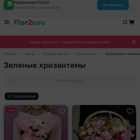
Приложение Flor2U
Установить
Скидка 300₽ в приложении
Цветы простоят - 5 дней! Или заменим букет!
▶
▶
▶
▶
Главная
Цветы
По виду цветка
Хризантемы
Хризантемы зелены
Зеленые хризантемы
Найти букет
Популярные
-10%
Добавить в избранное
Доба