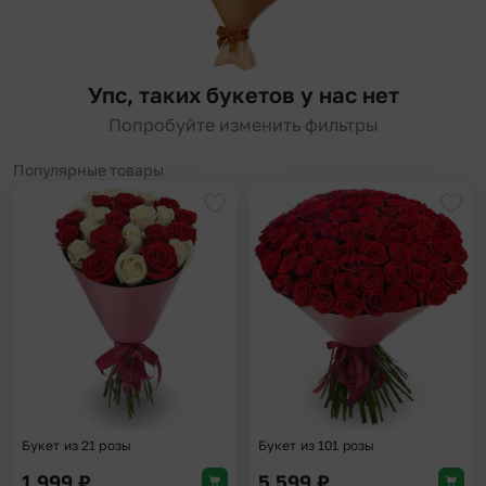
Упс, таких букетов у нас нет
Попробуйте изменить фильтры
Популярные товары
Добавить в избранное
Доба
Букет из 21 розы
Букет из 101 розы
1 999
₽
5 599
₽