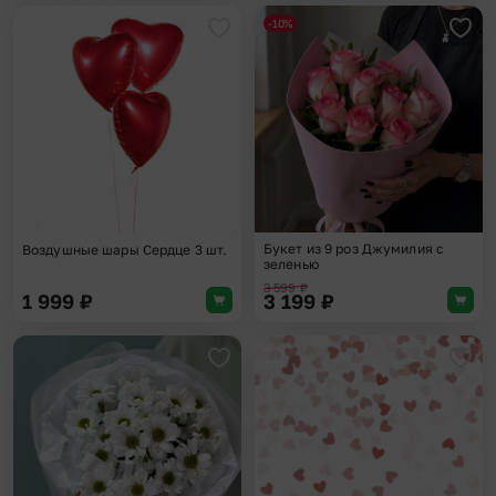
-10%
Добавить в избранное
Доба
Букет из 9 роз Джумилия с
Воздушные шары Сердце 3 шт.
зеленью
3 599
₽
1 999
₽
3 199
₽
Добавить в избранное
Доба