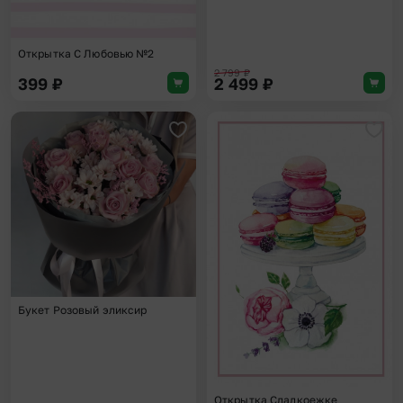
Открытка С Любовью №2
2 799
₽
399
₽
2 499
₽
Добавить в избранное
Доба
Букет Розовый эликсир
Открытка Сладкоежке