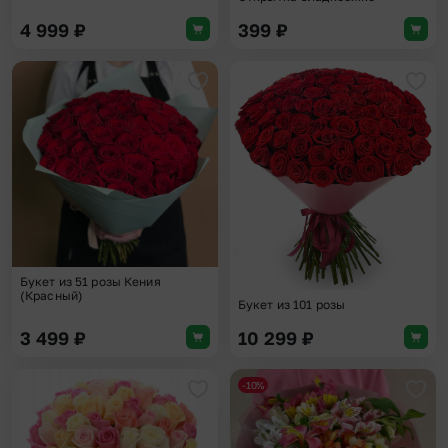
4 999
₽
399
₽
Добавить в избранное
Доба
Букет из 51 розы Кения
(Красный)
Букет из 101 розы
3 499
₽
10 299
₽
-10%
Добавить в избранное
Доба