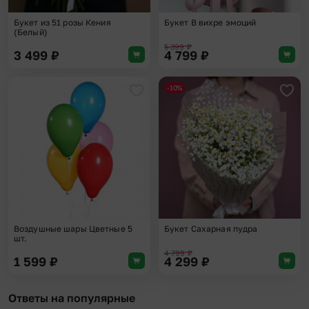
Букет из 51 розы Кения
Букет В вихре эмоций
(Белый)
5 399
₽
3 499
₽
4 799
₽
-10%
Добавить в избранное
Доба
Воздушные шары Цветные 5
Букет Сахарная пудра
шт.
4 799
₽
1 599
₽
4 299
₽
Ответы на популярные