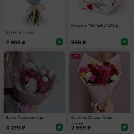
Конфеты "Raffaello" 150гр
Букет из 35 роз
2 999
₽
999
₽
-20%
Добавить в избранное
Доба
Букет Морозное утро
Букет из 21 розы Кения
3 299
₽
3 199
₽
2 599
₽