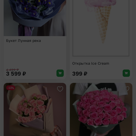
Букет Лунная река
Открытка Ice Cream
4 499
₽
3 599
₽
399
₽
-10%
Добавить в избранное
Доба