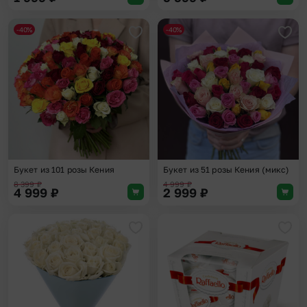
-40%
-40%
Добавить в избранное
Доба
Букет из 101 розы Кения
Букет из 51 розы Кения (микс)
8 399
₽
4 999
₽
4 999
₽
2 999
₽
Добавить в избранное
Доба