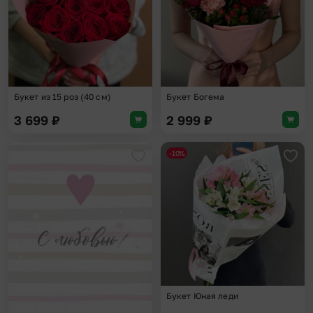
Букет из 15 роз (40 см)
Букет Богема
3 699
₽
2 999
₽
-10%
Добавить в избранное
Доба
Букет Юная леди