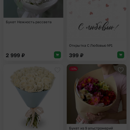
Букет Нежность рассвета
Открытка С Любовью №1
2 999
₽
399
₽
-10%
Добавить в избранное
Доба
Букет из 9 альстромерий