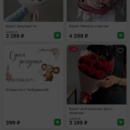
Букет Джульетта
Букет Минуты счастья
3 599
₽
3 199
₽
4 299
₽
-10%
Добавить в избранное
Доба
Открытка с Чебурашкой
Букет из 9 красных роз с
зеленью
3 599
₽
399
₽
3 199
₽