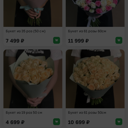
Букет из 35 роз (50 см)
Букет из 61 розы 60см
7 499
₽
11 999
₽
Добавить в избранное
Доба
Букет из 19 роз 50 см
Букет из 61 розы 50см
4 699
₽
10 699
₽