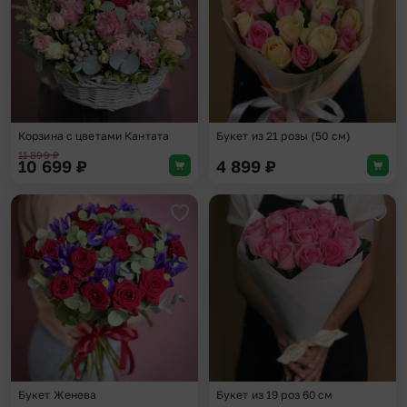
Корзина с цветами Кантата
Букет из 21 розы (50 см)
11 899
₽
10 699
₽
4 899
₽
Добавить в избранное
Доба
Букет Женева
Букет из 19 роз 60 см