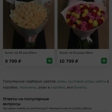
Добавить в избранное
Доба
Букет из 55 роз 50см
Букет из 51 розы 60см
9 799
₽
10 799
₽
Популярные подборки цветов:
розы
,
кустовые розы
,
цветы
в
коробке,
тюльпаны
, розы в
коробке
, все
букеты
.
Ответы на популярные
вопросы
Не нашли ответа на свой вопрос? Напишите нам в службу заботы