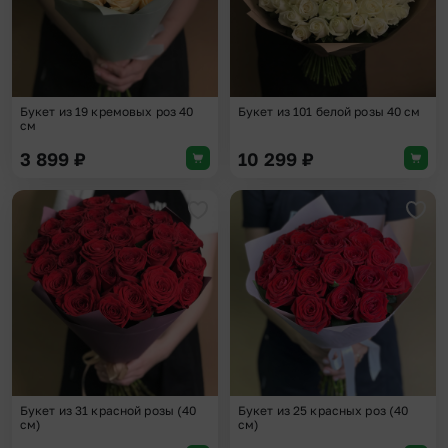
Букет из 19 кремовых роз 40
Букет из 101 белой розы 40 см
см
3 899
₽
10 299
₽
Добавить в избранное
Доба
Букет из 31 красной розы (40
Букет из 25 красных роз (40
см)
см)