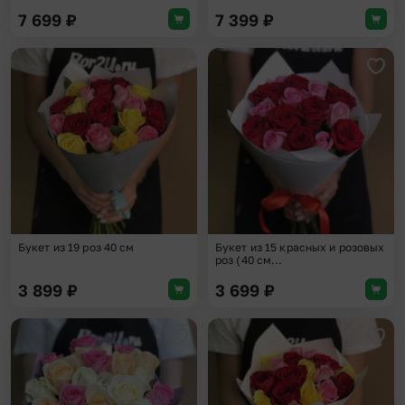
7 699
₽
7 399
₽
Добавить в избранное
Доба
Букет из 19 роз 40 см
Букет из 15 красных и розовых
роз (40 см...
3 899
₽
3 699
₽
Добавить в избранное
Доба