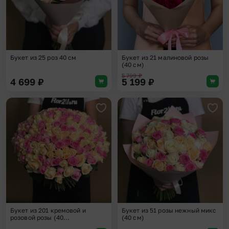
Букет из 25 роз 40 см
Букет из 21 малиновой розы
(40 см)
5 799
₽
4 699
₽
5 199
₽
Добавить в избранное
Доба
Букет из 201 кремовой и
Букет из 51 розы нежный микс
розовой розы (40...
(40 см)