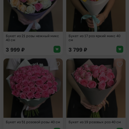
Букет из 21 розы нежный микс
Букет из 17 роз яркий микс 40
40 см
см
3 999
₽
3 799
₽
Добавить в избранное
Доба
Букет из 51 розовой розы 40 см
Букет из 19 розовых роз 40 см