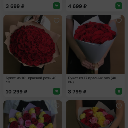
3 699
₽
4 699
₽
Добавить в избранное
Доба
Букет из 101 красной розы 40
Букет из 17 красных роз (40
см
см)
10 299
₽
3 799
₽
Добавить в избранное
Доба