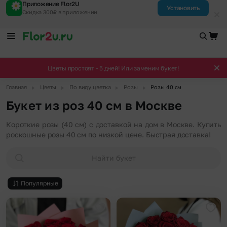
Приложение Flor2U
Установить
Скидка 300₽ в приложении
Цветы простоят - 5 дней! Или заменим букет!
▶
▶
▶
▶
Главная
Цветы
По виду цветка
Розы
Розы 40 см
Букет из роз 40 см в Москве
Короткие розы (40 см) с доставкой на дом в Москве. Купить
роскошные розы 40 см по низкой цене. Быстрая доставка!
Найти букет
Популярные
Добавить в избранное
Доба