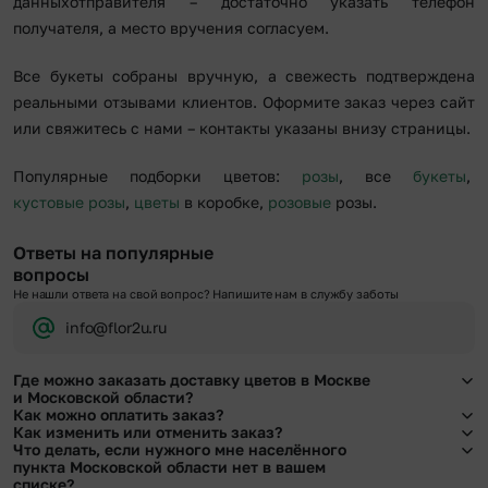
данныхотправителя – достаточно указать телефон
получателя, а место вручения согласуем.
Все букеты собраны вручную, а свежесть подтверждена
реальными отзывами клиентов. Оформите заказ через сайт
или свяжитесь с нами – контакты указаны внизу страницы.
Популярные подборки цветов:
розы
, все
букеты
,
кустовые розы
,
цветы
в коробке,
розовые
розы.
Ответы на популярные
вопросы
Не нашли ответа на свой вопрос? Напишите нам в службу заботы
info@flor2u.ru
Где можно заказать доставку цветов в Москве
и Московской области?
Как можно оплатить заказ?
Оформить доставку цветов можно в нашем приложении, на сайте flor2u.ru, по
Как изменить или отменить заказ?
телефону горячей линии или в чате.
Мы предусмотрели все возможные варианты оплаты:
Что делать, если нужного мне населённого
Чтобы внести изменения, выбрать другой букет или добавить подарок
пункта Московской области нет в вашем
Наличными.
свяжитесь с нашими менеджерами по телефонам горячей линии или в чате,
списке?