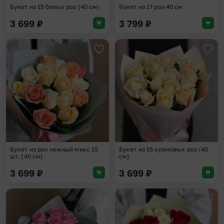
Букет из 15 белых роз (40 см)
Букет из 17 роз 40 см
3 699
₽
3 799
₽
Добавить в избранное
Доба
Букет из роз нежный микс 15
Букет из 15 кремовых роз (40
шт. (40 см)
см)
3 699
₽
3 699
₽
Добавить в избранное
Доба