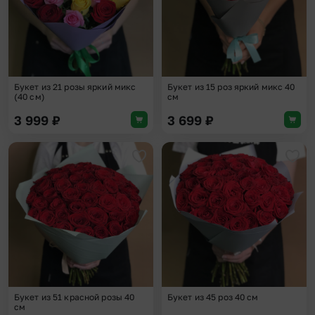
Букет из 21 розы яркий микс
Букет из 15 роз яркий микс 40
(40 см)
см
3 999
₽
3 699
₽
Добавить в избранное
Доба
Букет из 51 красной розы 40
Букет из 45 роз 40 см
см