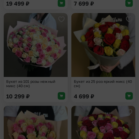
19 499
₽
7 699
₽
Добавить в избранное
Доба
Букет из 101 розы нежный
Букет из 25 роз яркий микс (40
микс (40 см)
см)
10 299
₽
4 699
₽
Добавить в избранное
Доба