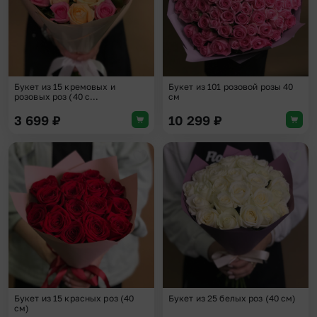
Букет из 15 кремовых и
Букет из 101 розовой розы 40
розовых роз (40 с...
см
3 699
₽
10 299
₽
Добавить в избранное
Доба
Букет из 15 красных роз (40
Букет из 25 белых роз (40 см)
см)