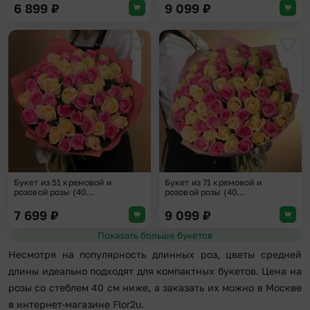
6 899
₽
9 099
₽
Добавить в избранное
Доба
Букет из 51 кремовой и
Букет из 71 кремовой и
розовой розы (40...
розовой розы (40...
7 699
₽
9 099
₽
Показать больше букетов
Несмотря на популярность длинных роз, цветы средней
длины идеально подходят для компактных букетов. Цена на
розы со стеблем 40 см ниже, а заказать их можно в Москве
в интернет-магазине Flor2u.