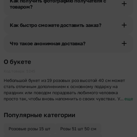
Как получить фотографию получателя с
уточняют адрес и удобное время доставки.
товаром?
При оформлении заказа Вы можете сделать отметку в поле
«Фото получателя с букетом». Фотография делается только с
Как быстро сможете доставить заказ?
разрешения получателя, после чего высылается заказчику на
указанный им почтовый адрес в срок от 1 до 3 дней. Услуга
Мы оперативно доставим цветы по любому адресу города и
бесплатная.
области при условии соблюдения трехчасового временного
Что такое анонимная доставка?
отрезка. Хотите получить цветы раньше? Оформите услугу
срочной доставки, и мы доставим букет менее чем через 2 часа
Хотите сделать приятный сюрприз конфиденциально? При
после оформления заказа.
оформлении заказа Вы можете сделать отметку в поле
О букете
«Анонимная доставка». Мы гарантируем анонимность
отправителя. Услуга бесплатная.
Код товара: 5245
Небольшой букет из 19 розовых роз высотой 40 см может
стать отличным дополнением к основному подарку на
праздник или поводом порадовать любимого человека
просто так, чтобы вновь напомнить о своих чувствах. У…
еще
Популярные категории
Розовые розы 15 шт
Розы 51 шт 50 см