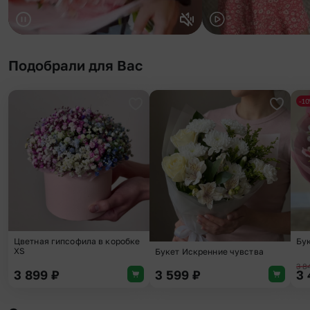
Подобрали для Вас
-1
Добавить в избранное
Добави
Цветная гипсофила в коробке
Бу
XS
Букет Искренние чувства
3 
3 899
₽
3 599
₽
3