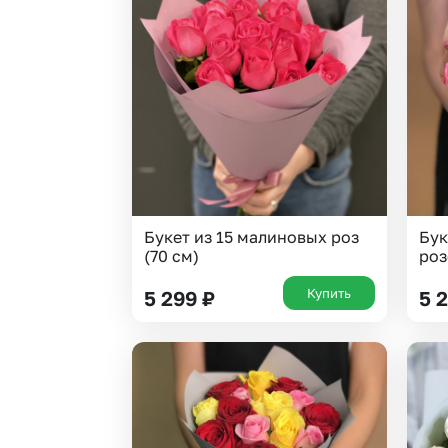
Букет из 15 малиновых роз
Бук
(70 см)
роз
Купить
5 299
₽
5 