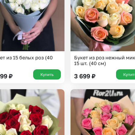
Insta букеты
До
Хиты продаж
Че
Новинки
В
Все категории
ет из 15 белых роз (40
Букет из роз нежный ми
15 шт. (40 см)
Купить
Купит
699
₽
3 699
₽