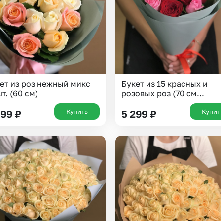
ет из роз нежный микс
Букет из 15 красных и
шт. (60 см)
розовых роз (70 см...
Купить
Купит
699
₽
5 299
₽