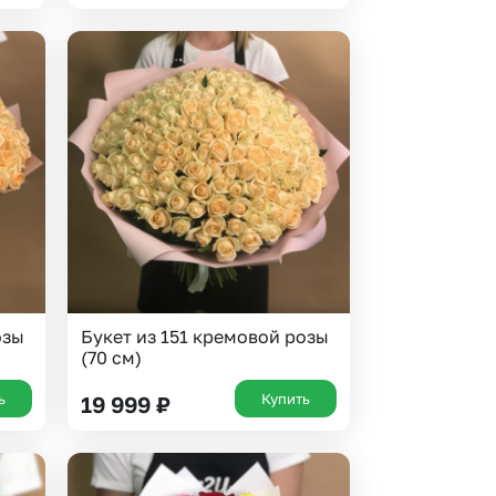
озы
Букет из 151 кремовой розы
(70 см)
ь
Купить
19 999
₽