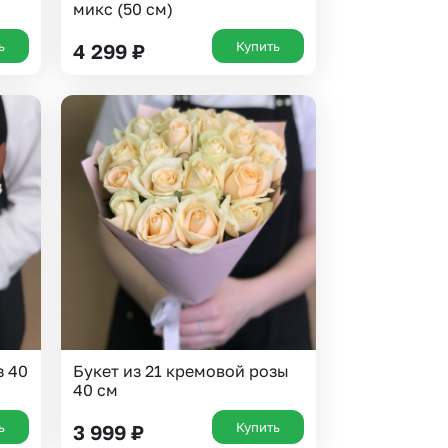
микс (50 см)
ь
Купить
4 299
₽
з 40
Букет из 21 кремовой розы
40 см
ь
Купить
3 999
₽