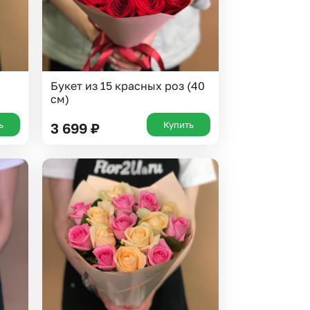
Букет из 15 красных роз (40
см)
ь
Купить
3 699
₽