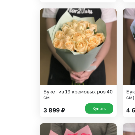
Букет из 19 кремовых роз 40
Бук
см
см)
Купить
3 899
₽
4 