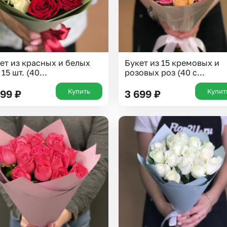
ет из красных и белых
Букет из 15 кремовых и
15 шт. (40...
розовых роз (40 с...
Купить
Купит
699
₽
3 699
₽