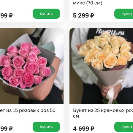
микс (70 см)
Купить
Купит
699
₽
5 299
₽
Выберите город доставки
ет из 15 розовых роз 50
Букет из 25 кремовых ро
Или выберите из популярных
см
Москва и МО
Санкт-Петербург
Купить
Купит
299
₽
4 699
₽
Нижний Новгород
Самара