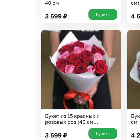
40 см
см)
Купить
3 699
₽
4 
Букет из 15 красных и
Бук
розовых роз (40 см...
см
Купить
3 699
₽
4 