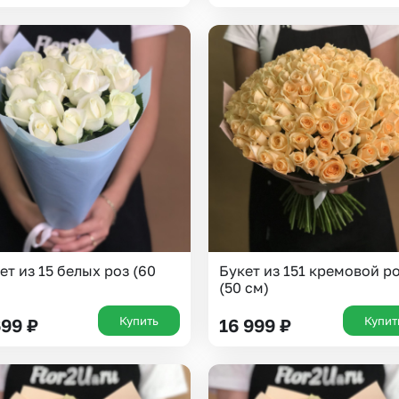
Казань
Уфа
Челябинск
Екатеринбург
Новосибирск
Омск
Волгоград
Воронеж
ет из 15 белых роз (60
Букет из 151 кремовой р
(50 см)
Купить
Купит
699
₽
16 999
₽