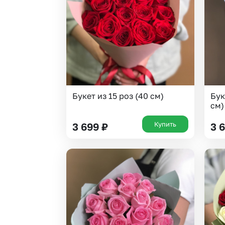
Гвоздики
Сухоцветы
Гипсофила
Фрезия
Гортензии
Эустома
Ирисы
Букет из 15 роз (40 см)
Бук
см)
Купить
3 699
₽
3 