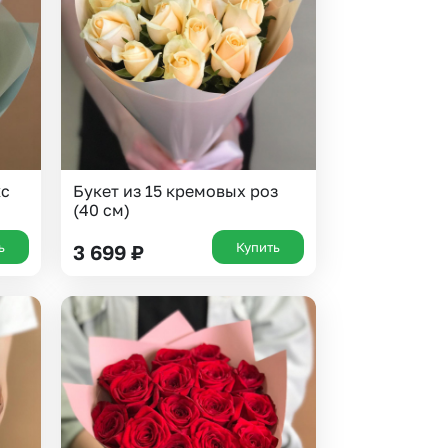
 10000 рублей
Все получатели
рная пятница
ыбор покупателей
кс
Букет из 15 кремовых роз
(40 см)
ь
Купить
3 699
₽