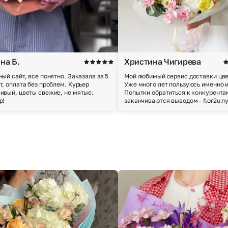
на Б.
Христина Чигирева
ный сайт, все понятно. Заказала за 5
Мой любимый сервис доставки цве
т, оплата без проблем. Курьер
Уже много лет пользуюсь именно 
ивый, цветы свежие, не мятые.
Попытки обратиться к конкурента
р!
заканчиваются выводом - flor2u л