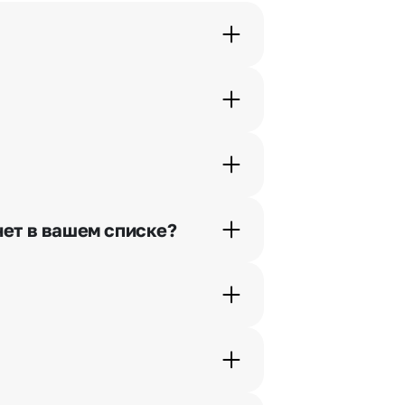
орячей линии или в чате.
шими менеджерами по телефонам
нет в вашем списке?
ьно найдем выход из ситуации.
жеры связываются с получателем
. Фотография делается только с