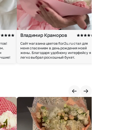
Владимир Краморов
Андрей Б.
тов!
Сайт магазина цветов flor2u.ru стал для
Покупкой остался
им.
меня спасением в день рождения моей
доставки осущес
м
жены. Благодаря удобному интерфейсу я
качество цветов 
учшие!
легко выбрал роскошный букет.
добросовестно.