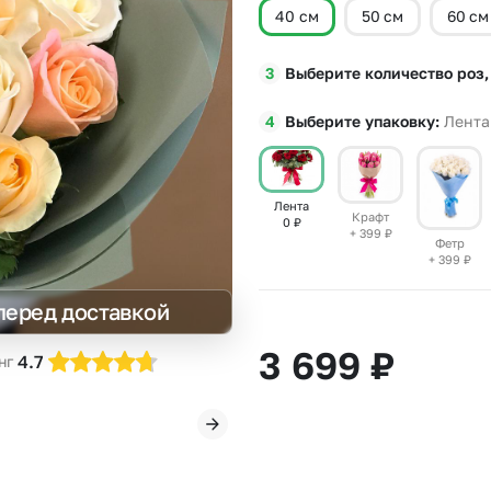
40 см
50 см
60 см
Insta букеты
До
Хиты продаж
Че
Выберите количество роз,
Новинки
В
Все категории
Выберите упаковку
Лента
Лента
Крафт
0
₽
+ 399
₽
Фетр
+ 399
₽
перед доставкой
3 699
₽
4.7
нг