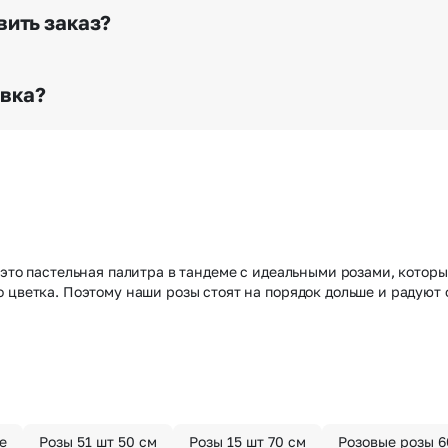
го высылается заказчику на указанный им почтовый адре
вить заказ?
о любому адресу города и области при условии соблю
раньше? Оформите услугу срочной доставки, и мы доста
авка?
з конфиденциально? При оформлении заказа Вы можете
тируем анонимность отправителя. Услуга бесплатная.
 это пастельная палитра в тандеме с идеальными розами, котор
о цветка. Поэтому наши розы стоят на порядок дольше и радую
е
Розы 51 шт 50 см
Розы 15 шт 70 см
Розовые розы 6