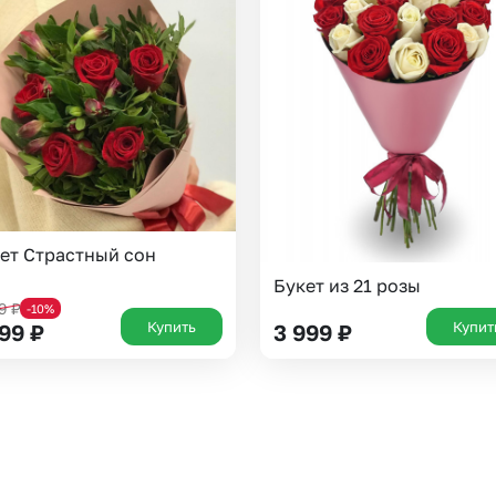
Казань
Уфа
Челябинск
Екатеринбург
Новосибирск
Омск
Волгоград
Воронеж
ет Страстный сон
Букет из 21 розы
19
₽
-10%
Купить
Купит
199
₽
3 999
₽