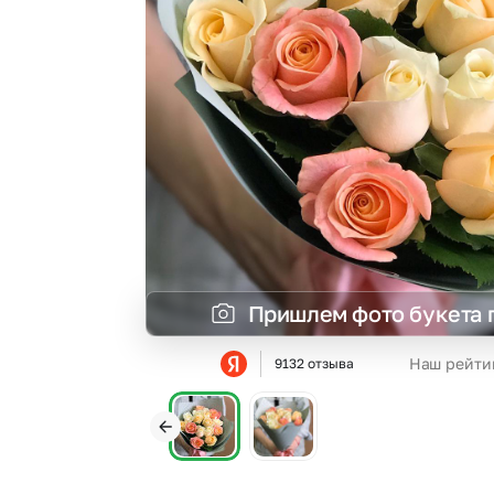
Гвоздики
Сухоцветы
Гипсофила
Фрезия
Гортензии
Эустома
Ирисы
Пришлем фото букета 
Наш рейти
9132 отзыва