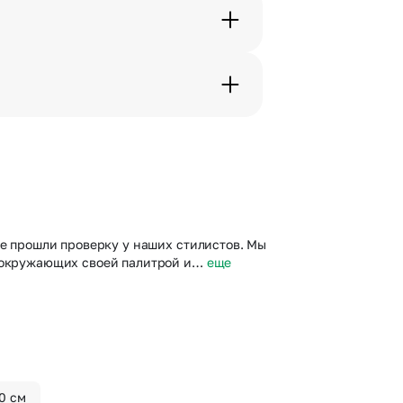
с в срок от 1 до 3 дней. Услуга
дения трехчасового временного
вим букет менее чем через 2
 сделать отметку в поле
ые прошли проверку у наших стилистов. Мы
т окружающих своей палитрой и…
еще
0 см