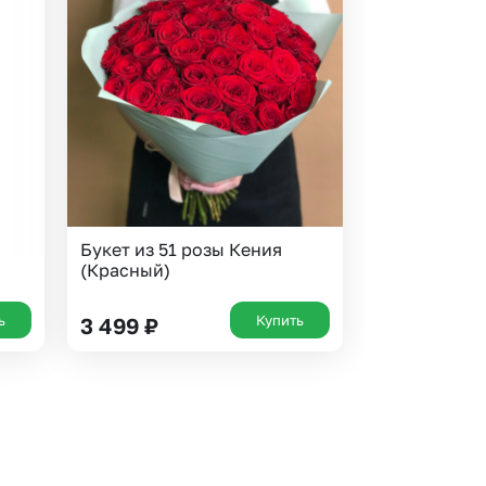
Букет из 51 розы Кения
(Красный)
ь
Купить
3 499
₽