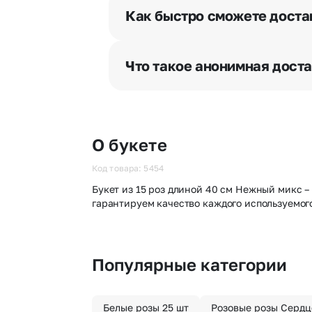
разрешения получателя, после че
Как быстро сможете доста
бесплатная.
Мы оперативно доставим цветы п
отрезка. Хотите получить цветы 
Что такое анонимная дост
часа после оформления заказа.
Хотите сделать приятный сюрпри
«Анонимная доставка». Мы гаран
О букете
Код товара: 5454
Букет из 15 роз длиной 40 см Нежный микс –
гарантируем качество каждого используемог
Популярные категории
Белые розы 25 шт
Розовые розы Сердц