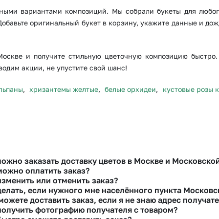
Казань
Уфа
азными вариантами композиций. Мы собрали букеты для любог
Добавьте оригинальный букет в корзину, укажите данные и дож
Челябинск
Екатеринбург
Новосибирск
Омск
Москве и получите стильную цветочную композицию быстро.
Волгоград
Воронеж
водим акции, не упустите свой шанс!
льпаны
,
хризантемы желтые
,
белые орхидеи
,
кустовые розы 
можно заказать доставку цветов в Москве и Московско
можно оплатить заказ?
изменить или отменить заказ?
ть доставку цветов можно в нашем приложении, на сайте flor2u.ru, по т
делать, если нужного мне населённого пункта Московс
едусмотрели все возможные варианты оплаты:
можете доставить заказ, если я не знаю адрес получат
 внести изменения, выбрать другой букет или добавить подарок свяжит
личными.
или в чате, они помогут решить любой вопрос.
получить фотографию получателя с товаром?
есь с нашими менеджерами по телефонам горячей линии или в чате. Мы 
ковскими картами Visa, MasterCard, МИР, сбп
тами рассрочки Халва, Совесть и Свобода.