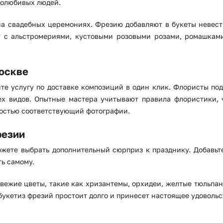
долюбивых людей.
а свадебных церемониях. Фрезию добавляют в букеты невест
т с альстромериями, кустовыми розовыми розами, ромашкам
Москве
те услугу по доставке композиций в один клик. Флористы по
х видов. Опытные мастера учитывают правила флористики, 
лностью соответствующий фотографии.
резии
Выберите город доставки
жете выбрать дополнительный сюрприз к празднику. Добавьте
ь самому.
Или выберите из популярных
свежие цветы, такие как хризантемы, орхидеи, желтые тюльпан
Москва и МО
Санкт-Петербург
 букетиз фрезий простоит долго и принесет настоящее удовольс
Нижний Новгород
Самара