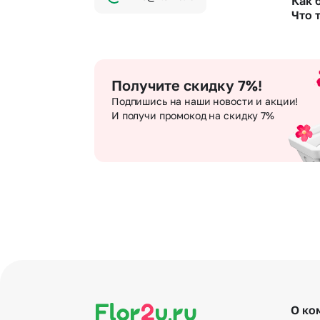
Как 
Да. У 
Чер
уточня
Что 
При оф
Че
разреш
Мы опе
беспл
Хотите
Хотит
оформ
достав
Получите скидку 7%!
Подпишись на наши новости и акции!
И получи промокод на скидку 7%
О ко