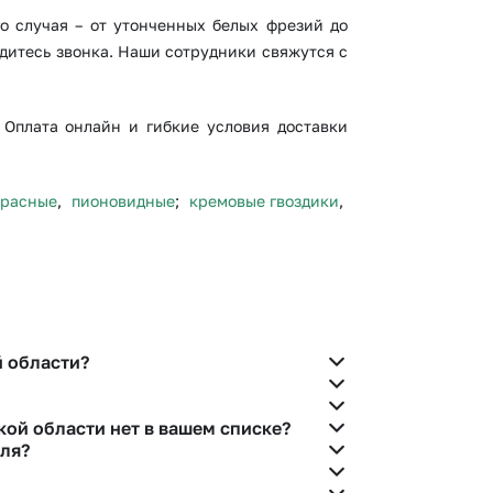
о случая – от утонченных белых фрезий до
дитесь звонка. Наши сотрудники свяжутся с
 Оплата онлайн и гибкие условия доставки
красные
,
пионовидные
;
кремовые гвоздики
,
й области?
елефону горячей линии или в чате.
кой области нет в вашем списке?
еля?
есь с нашими менеджерами по телефонам горячей
обязательно найдем выход из ситуации.