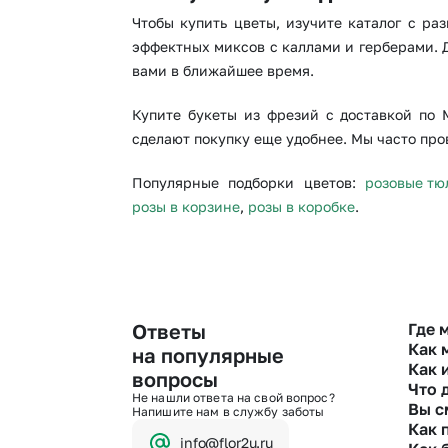
Чтобы купить цветы, изучите каталог с р
эффектных миксов с каллами и герберами. 
вами в ближайшее время.
Купите букеты из фрезий с доставкой по 
сделают покупку еще удобнее. Мы часто про
Популярные подборки цветов:
розовые тю
розы в корзине
,
розы в коробке
.
Ответы
Где 
Как 
на популярные
Как 
Оформи
вопросы
Что 
Мы пр
Не нашли ответа на свой вопрос?
Вы с
Чтобы
Напишите нам в службу заботы
На
линии 
Как 
Свяжит
Бан
info@flor2u.ru
Кар