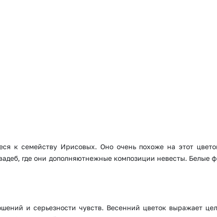
Insta букеты
До
Хиты продаж
Че
Новинки
В
Все категории
еся к семейству Ирисовых. Оно очень похоже на этот цвето
вадеб, где они дополняютнежные композиции невесты. Белые ф
ошений и серьезности чувств. Весенний цветок выражает це