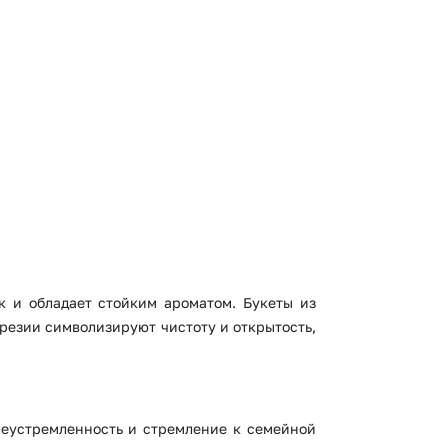
 10000 рублей
Все получатели
рная пятница
ыбор покупателей
к и обладает стойким ароматом. Букеты из
резии символизируют чистоту и открытость,
леустремленность и стремление к семейной