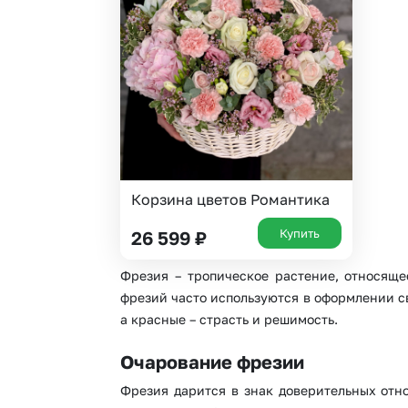
Гвоздики
Сухоцветы
Гипсофила
Фрезия
Гортензии
Эустома
Ирисы
Корзина цветов Романтика
Купить
26 599
₽
Фрезия – тропическое растение, относяще
фрезий часто используются в оформлении с
а красные – страсть и решимость.
Очарование фрезии
Фрезия дарится в знак доверительных отн