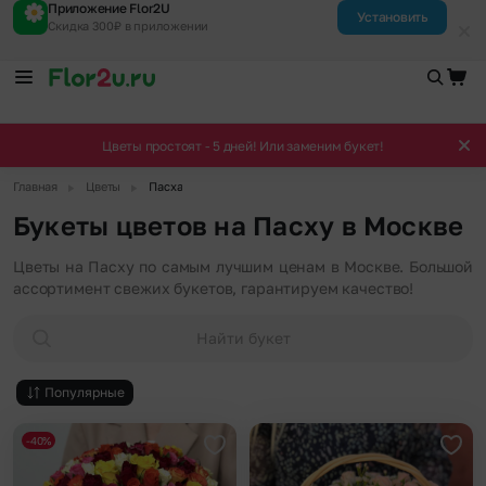
Приложение Flor2U
Установить
Скидка 300₽ в приложении
Цветы простоят - 5 дней! Или заменим букет!
▶
▶
Главная
Цветы
Пасха
Букеты цветов на Пасху в Москве
Цветы на Пасху по самым лучшим ценам в Москве. Большой
ассортимент свежих букетов, гарантируем качество!
Найти букет
Популярные
-40%
Добавить в избранное
Доба