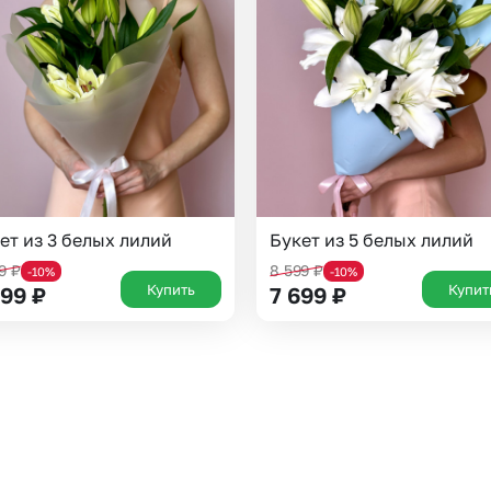
Insta букеты
До
Хиты продаж
Че
Новинки
В
Все категории
ет из 3 белых лилий
Букет из 5 белых лилий
99
₽
8 599
₽
-10%
-10%
Купить
Купит
399
₽
7 699
₽