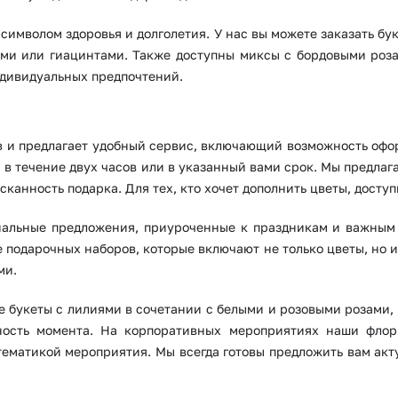
я символом здоровья и долголетия. У нас вы можете заказать б
ми или гиацинтами. Также доступны миксы с бордовыми роз
ндивидуальных предпочтений.
 и предлагает удобный сервис, включающий возможность офор
ен в течение двух часов или в указанный вами срок. Мы предла
сканность подарка. Для тех, кто хочет дополнить цветы, досту
иальные предложения, приуроченные к праздникам и важным 
е подарочных наборов, которые включают не только цветы, но 
ми.
Выберите город доставки
 букеты с лилиями в сочетании с белыми и розовыми розами, 
ность момента. На корпоративных мероприятиях наши флори
Или выберите из популярных
тематикой мероприятия. Мы всегда готовы предложить вам акт
Москва и МО
Санкт-Петербург