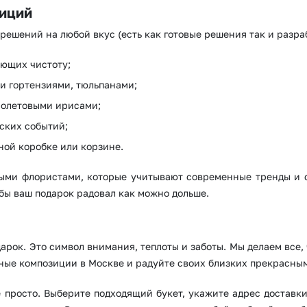
Нижний Новгород
Самара
зиций
Казань
Уфа
 решений на любой вкус (есть как готовые решения так и разра
Челябинск
Екатеринбург
ующих чистоту;
и гортензиями, тюльпанами;
Новосибирск
Омск
иолетовыми ирисами;
Волгоград
Воронеж
ских событий;
ой коробке или корзине.
ыми флористами, которые учитывают современные тренды и с
бы ваш подарок радовал как можно дольше.
дарок. Это символ внимания, теплоты и заботы. Мы делаем все,
ные композиции в Москве и радуйте своих близких прекрасны
 просто. Выберите подходящий букет, укажите адрес доставк