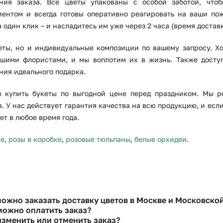
ния заказа. Все цветы упакованы с особой заботой, что
ентом и всегда готовы оперативно реагировать на ваши пож
 один клик – и насладитесь им уже через 2 часа (время доставк
еты, но и индивидуальные композиции по вашему запросу. Хо
ашими флористами, и мы воплотим их в жизнь. Также досту
ния идеального подарка.
 купить букеты по выгодной цене перед праздником. Мы р
 У нас действует гарантия качества на всю продукцию, и если
т в любое время года.
не
,
розы в коробке
,
розовые тюльпаны
,
белые орхидеи
.
можно заказать доставку цветов в Москве и Московско
можно оплатить заказ?
изменить или отменить заказ?
ть доставку цветов можно в нашем приложении, на сайте flor2u.ru, по т