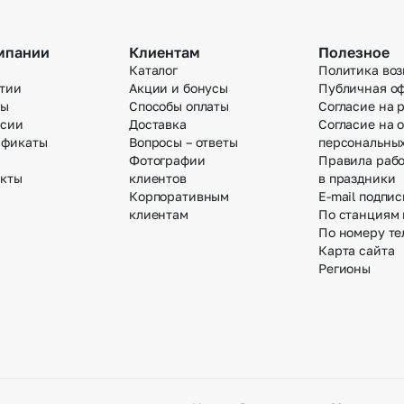
мпании
Клиентам
Полезное
Каталог
Политика воз
тии
Акции и бонусы
Публичная о
вы
Способы оплаты
Согласие на 
нсии
Доставка
Согласие на 
ификаты
Вопросы – ответы
персональны
Фотографии
Правила раб
акты
клиентов
в праздники
Корпоративным
E-mail подпис
клиентам
По станциям
По номеру те
Карта сайта
Регионы