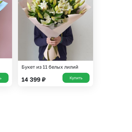
 10000 рублей
Все получатели
рная пятница
ыбор покупателей
Букет из 11 белых лилий
ь
Купить
14 399
₽