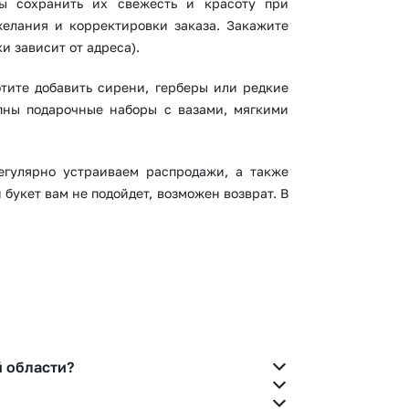
бы сохранить их свежесть и красоту при
елания и корректировки заказа. Закажите
и зависит от адреса).
тите добавить сирени, герберы или редкие
пны подарочные наборы с вазами, мягкими
егулярно устраиваем распродажи, а также
 букет вам не подойдет, возможен возврат. В
й области?
елефону горячей линии или в чате.