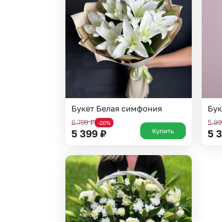
Гвоздики
Сухоцветы
Гипсофила
Фрезия
Гортензии
Эустома
Ирисы
Букет Белая симфония
Бук
6 799
₽
5 9
-20%
Купить
5 399
₽
5 