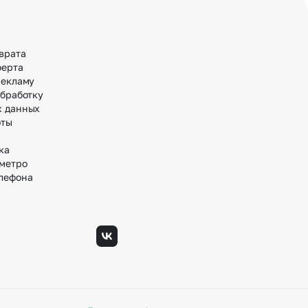
врата
ферта
рекламу
обработку
х данных
оты
ка
 метро
лефона