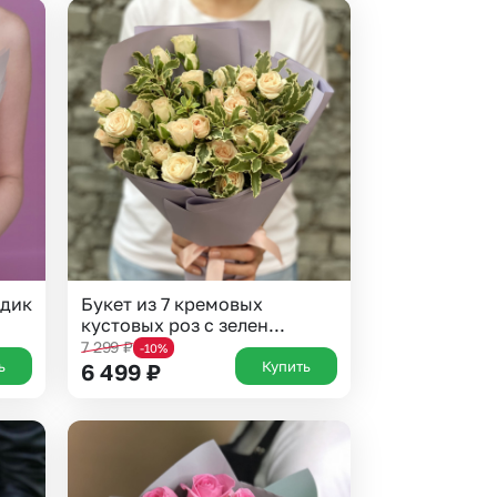
здик
Букет из 7 кремовых
кустовых роз с зелен...
7 299
₽
-10%
ь
Купить
6 499
₽