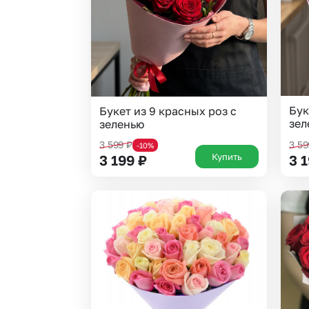
Бук
Букет из 9 красных роз с
зел
зеленью
3 599
₽
3 5
-10%
Купить
3 199
₽
3 