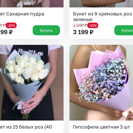
ет Сахарная пудра
Букет из 9 кремовых роз
зеленью
99
₽
3 599
₽
-10%
-10%
Купить
Купит
299
₽
3 199
₽
Выберите город доставки
Или выберите из популярных
Москва и МО
Санкт-Петербург
ет из 15 белых роз (40
Гипсофила цветная 3 шт
Нижний Новгород
Самара