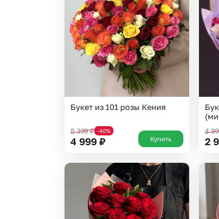
Гвоздики
Сухоцветы
Гипсофила
Фрезия
Гортензии
Эустома
Ирисы
Букет из 101 розы Кения
Бук
(ми
8 399
₽
4 9
-40%
Купить
4 999
₽
2 