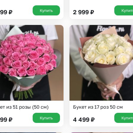
Казань
Уфа
Купить
Купит
699
₽
2 999
₽
Челябинск
Екатеринбург
Новосибирск
Омск
Волгоград
Воронеж
ет из 51 розы (50 см)
Букет из 17 роз 50 см
Купить
Купит
399
₽
4 499
₽