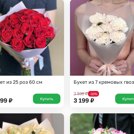
ет из 25 роз 60 см
Букет из 7 кремовых гво
3 599
₽
-10%
Купить
Купит
599
₽
3 199
₽