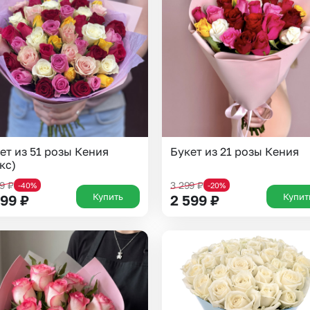
Insta букеты
До
Хиты продаж
Че
Новинки
В
Все категории
ет из 51 розы Кения
Букет из 21 розы Кения
кс)
99
₽
3 299
₽
-40%
-20%
Купить
Купит
999
₽
2 599
₽