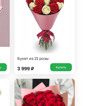
 10000 рублей
Все получатели
рная пятница
ыбор покупателей
Букет из 21 розы
ь
Купить
3 999
₽