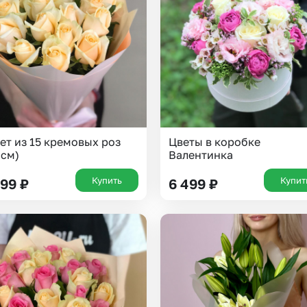
ет из 15 кремовых роз
Цветы в коробке
 см)
Валентинка
Купить
Купит
699
₽
6 499
₽