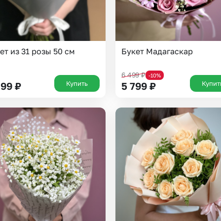
ет из 31 розы 50 см
Букет Мадагаскар
6 499
₽
-10%
Купить
Купит
899
₽
5 799
₽