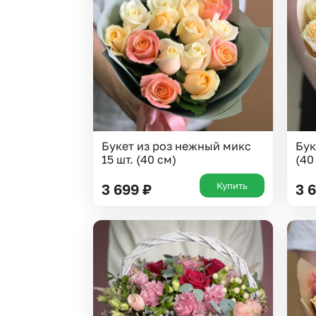
Букет из роз нежный микс
Бук
15 шт. (40 см)
(40
Купить
3 699
₽
3 