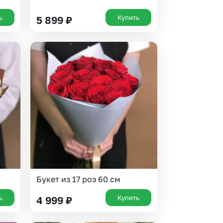
ь
Купить
5 899
₽
Букет из 17 роз 60 см
ь
Купить
4 999
₽