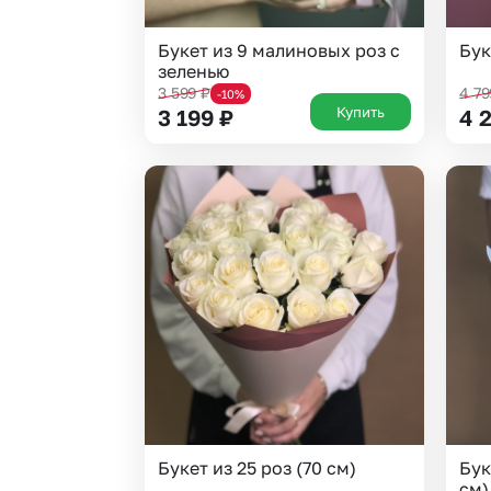
Букет из 9 малиновых роз с
Бук
зеленью
3 599
₽
4 7
-10%
Купить
3 199
₽
4 
Букет из 25 роз (70 см)
Бук
см)