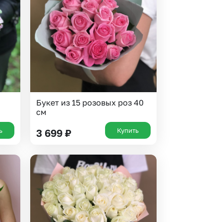
Букет из 15 розовых роз 40
см
ь
Купить
3 699
₽