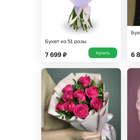
Бук
Букет из 51 розы
Купить
7 699
₽
6 