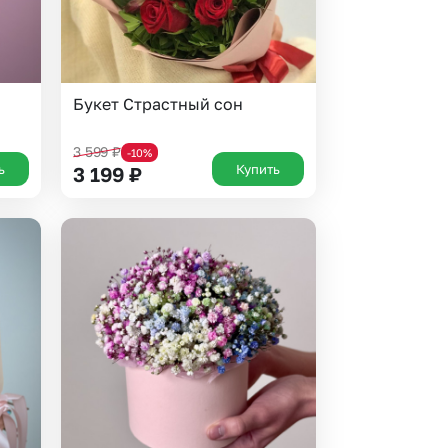
Букет Страстный сон
3 599
₽
-10%
ь
Купить
3 199
₽