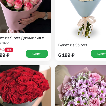
ет из 9 роз Джумилия с
енью
Букет из 35 роз
99
₽
-10%
Купить
Купит
199
₽
6 199
₽