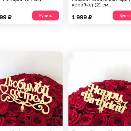
коробке) (21 см...
Купить
Купит
999
₽
1 999
₽