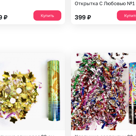
Открытка С Любовью №1
Купить
Купит
9
₽
399
₽