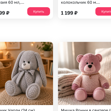
зия 60 мл,...
колокольчик 60 м...
Казань
Уфа
Купить
Купит
199
₽
1 199
₽
Челябинск
Екатеринбург
Новосибирск
Омск
Волгоград
Воронеж
чик Чарли (24 см)
Мишка Ронни в свитере (