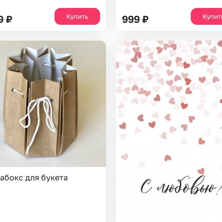
Купить
Купит
9
₽
999
₽
абокс для букета