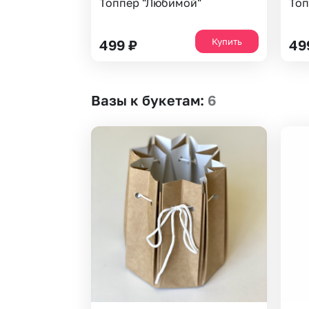
Топпер "Любимой"
Топ
Купить
499
₽
49
Вазы к букетам
:
6