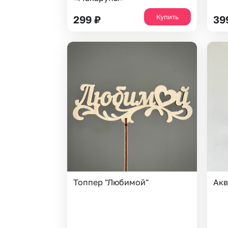
Купить
299
₽
39
Топпер "Любимой"
Акв