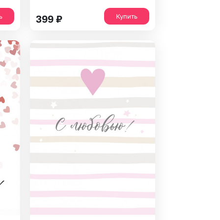
ь
Купить
399
₽