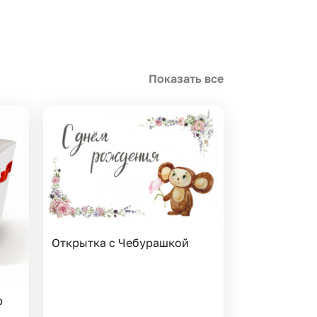
 10000 рублей
Все получатели
рная пятница
ыбор покупателей
Показать все
Открытка с Чебурашкой
р