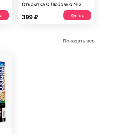
Открытка С Любовью №2
ь
Купить
399
₽
Показать все