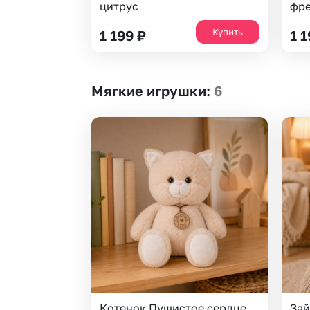
цитрус
фре
Купить
1 199
₽
1 
Мягкие игрушки
:
6
Котенок Пушистое сердце,
Зай