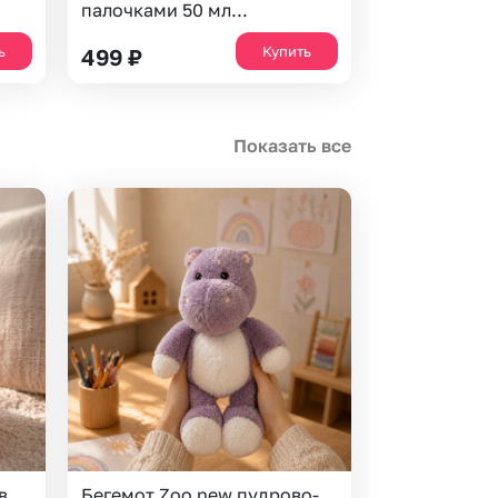
палочками 50 мл...
ь
Купить
499
₽
Показать все
в
Бегемот Zoo new пудрово-