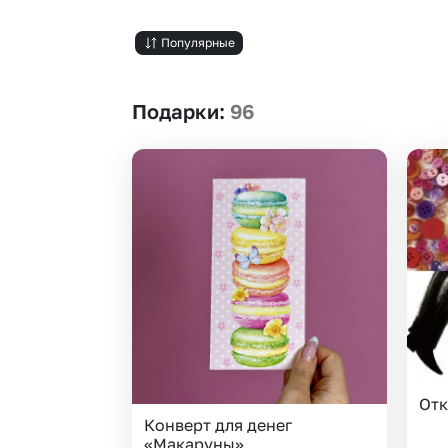
Гвоздики
Сухоцветы
Гипсофила
Фрезия
Популярные
Гортензии
Эустома
Ирисы
Подарки
:
96
Отк
Конверт для денег
«Макаруны»