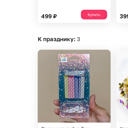
Купить
499
₽
39
К празднику
:
3