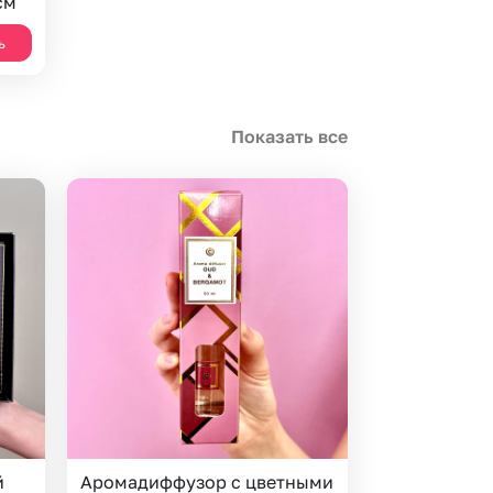
см
ь
Показать все
й
Аромадиффузор с цветными