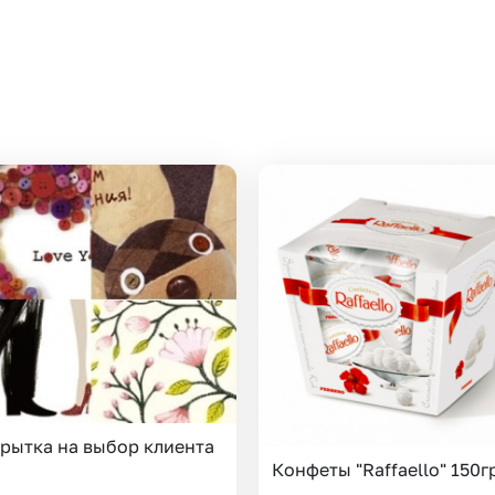
Insta букеты
До
Хиты продаж
Че
Новинки
В
Все категории
рытка на выбор клиента
Конфеты "Raffaello" 150г