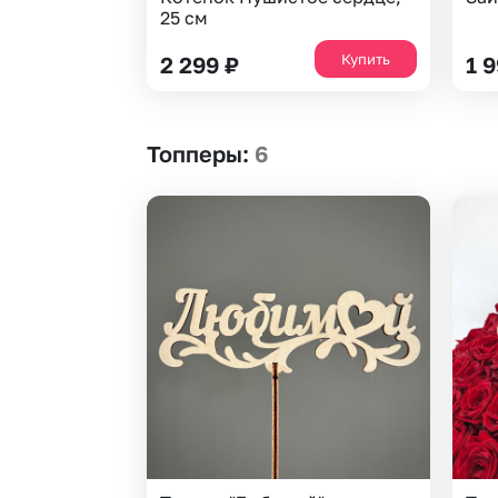
25 см
Купить
2 299
₽
1 
Топперы
:
6