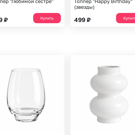
пер "Любимой сестре"
Топпер "Happy Birthday"
(звезды)
Купить
Купит
9
₽
499
₽