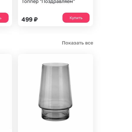
Топпер "Поздравляем"
ь
Купить
499
₽
Показать все