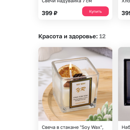
Свечи надувайка 7 см
Хло
Купить
399
₽
39
Красота и здоровье
:
12
Свеча в стакане "Soy Wax",
Наб