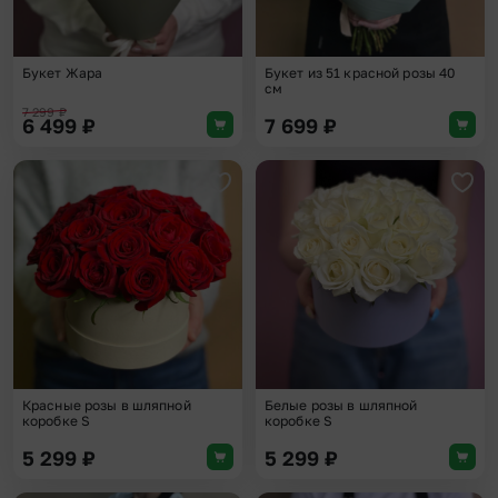
Букет Жара
Букет из 51 красной розы 40
см
7 299
₽
6 499
₽
7 699
₽
Добавить в избранное
Доба
Красные розы в шляпной
Белые розы в шляпной
коробке S
коробке S
5 299
₽
5 299
₽