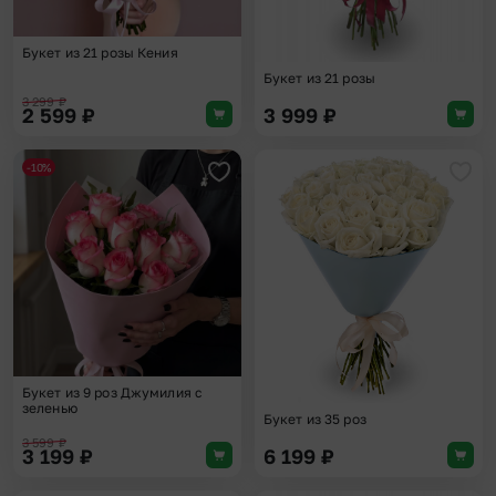
Букет из 21 розы Кения
Букет из 21 розы
3 299
₽
2 599
₽
3 999
₽
-10%
Добавить в избранное
Доба
Букет из 9 роз Джумилия с
зеленью
Букет из 35 роз
3 599
₽
3 199
₽
6 199
₽