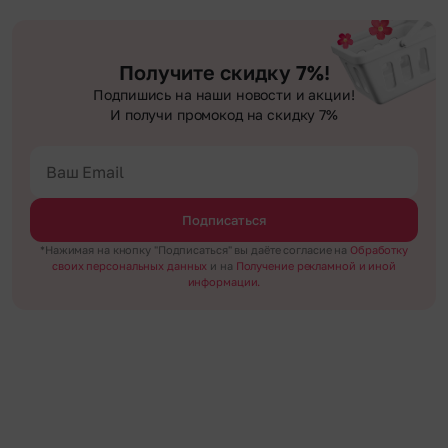
высылается заказчику на указанный им почтовый адрес в срок от 1 до 3 дней.
условии соблюдения трехчасового временного отрезка. Хотите получить
Хотите сделать приятный сюрприз конфиденциально? При оформлении
Услуга бесплатная.
цветы раньше? Оформите услугу срочной доставки, и мы доставим букет
заказа Вы можете сделать отметку в поле «Анонимная доставка». Мы
менее чем через 2 часа после оформления заказа.
гарантируем анонимность отправителя. Услуга бесплатная.
Получите скидку 7%!
Подпишись на наши новости и акции!
И получи промокод на скидку 7%
Подписаться
*Нажимая на кнопку "Подписаться" вы даёте согласие на
Обработку
своих персональных данных
и на
Получение рекламной и иной
информации.