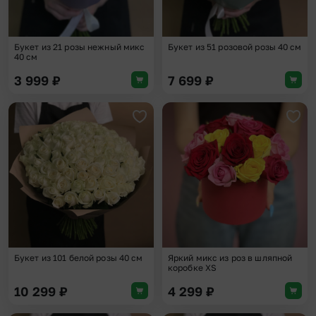
Букет из 21 розы нежный микс
Букет из 51 розовой розы 40 см
40 см
3 999
₽
7 699
₽
Добавить в избранное
Доба
Букет из 101 белой розы 40 см
Яркий микс из роз в шляпной
коробке XS
10 299
₽
4 299
₽