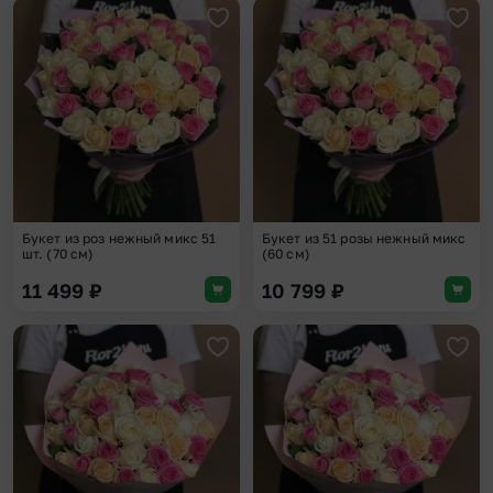
Добавить в избранное
Доба
Букет из роз нежный микс 51
Букет из 51 розы нежный микс
шт. (70 см)
(60 см)
11 499
₽
10 799
₽
Добавить в избранное
Доба