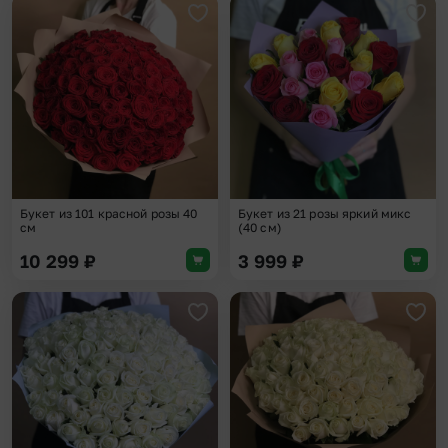
Добавить в избранное
Доба
Букет из 101 красной розы 40
Букет из 21 розы яркий микс
см
(40 см)
10 299
₽
3 999
₽
Добавить в избранное
Доба