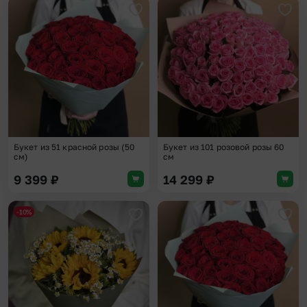
Добавить в избранное
Доба
Букет из 51 красной розы (50
Букет из 101 розовой розы 60
см)
см
9 399
₽
14 299
₽
-10%
Добавить в избранное
Доба