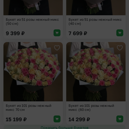
Букет из 51 розы нежный микс
Букет из 51 розы нежный микс
(50 см)
(40 см)
9 399
₽
7 699
₽
Добавить в избранное
Доба
Букет из 101 розы нежный
Букет из 101 розы нежный
микс 70 см
микс (60 см)
15 199
₽
14 299
₽
Показать больше букетов