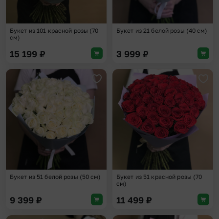
Букет из 101 красной розы (70
Букет из 21 белой розы (40 см)
см)
15 199
₽
3 999
₽
Добавить в избранное
Доба
Букет из 51 белой розы (50 см)
Букет из 51 красной розы (70
см)
9 399
₽
11 499
₽