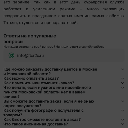
это заранее, так как в этот день курьерская служба
работает в усиленном режиме – много желающих
поздравить с праздником святых именин самых любимых
Татьян, студентов и преподавателей.
Ответы на популярные
вопросы
Не нашли ответа на свой вопрос? Напишите нам в службу заботы
info@flor2u.ru
Где можно заказать доставку цветов в Москве
и Московской области?
Как можно оплатить заказ?
Оформить доставку цветов можно в нашем приложении, на сайте flor2u.ru, по
Как изменить или отменить заказ?
телефону горячей линии или в чате.
Мы предусмотрели все возможные варианты оплаты:
Что делать, если нужного мне населённого
Чтобы внести изменения, выбрать другой букет или добавить подарок
пункта Московской области нет в вашем
Наличными.
свяжитесь с нашими менеджерами по телефонам горячей линии или в чате,
списке?
Банковскими картами Visa, MasterCard, МИР, сбп
они помогут решить любой вопрос.
Вы сможете доставить заказ, если я не знаю
Картами рассрочки Халва, Совесть и Свобода.
Свяжитесь с нашими менеджерами по телефонам горячей линии или в чате.
адрес получателя?
Через Yandex Pay, UnionPay,
Apple Pay (есть ограничения), Qiwi Кошелек.
Мы обязательно найдем выход из ситуации.
Как получить фотографию получателя с
Через Робокасса.
Да. У нас действует услуга «Уточнение адреса». Зная телефон получателя,
товаром?
наши менеджеры связываются с получателем и уточняют адрес и удобное
Как быстро сможете доставить заказ?
время доставки.
При оформлении заказа Вы можете сделать отметку в поле «Фото получателя
Что такое анонимная доставка?
с букетом». Фотография делается только с разрешения получателя, после чего
Мы оперативно доставим цветы по любому адресу города и области при