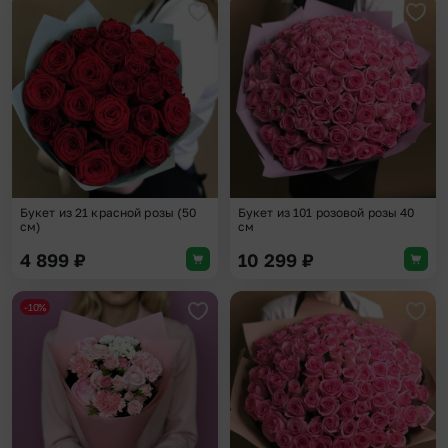
Добавить в избранное
Доба
Букет из 21 красной розы (50
Букет из 101 розовой розы 40
см)
см
4 899
₽
10 299
₽
-10%
Добавить в избранное
Доба