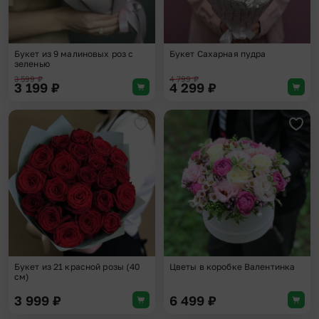
Букет из 9 малиновых роз с
Букет Сахарная пудра
зеленью
3 599
₽
4 799
₽
3 199
₽
4 299
₽
Добавить в избранное
Доба
Букет из 21 красной розы (40
Цветы в коробке Валентинка
см)
3 999
₽
6 499
₽