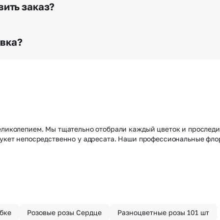
го высылается заказчику на указанный им почтовый адре
вить заказ?
о любому адресу города и области при условии соблю
раньше? Оформите услугу срочной доставки, и мы доста
авка?
з конфиденциально? При оформлении заказа Вы можете
тируем анонимность отправителя. Услуга бесплатная.
великолепием. Мы тщательно отобрали каждый цветок и проследи
 букет непосредственно у адресата. Наши профессиональные ф
бке
Розовые розы Сердце
Разноцветные розы 101 шт