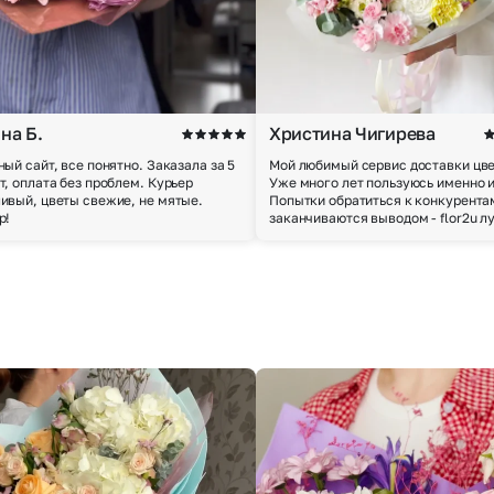
на Б.
Христина Чигирева
ный сайт, все понятно. Заказала за 5
Мой любимый сервис доставки цве
т, оплата без проблем. Курьер
Уже много лет пользуюсь именно 
ивый, цветы свежие, не мятые.
Попытки обратиться к конкурента
р!
заканчиваются выводом - flor2u л