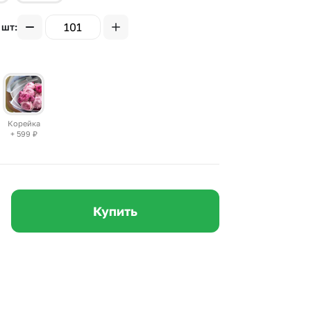
 10000 рублей
Все получатели
 шт
рная пятница
ыбор покупателей
Корейка
+ 599
₽
Купить