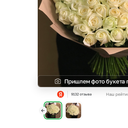
Гвоздики
Сухоцветы
Гипсофила
Фрезия
Гортензии
Эустома
Ирисы
Пришлем фото букета 
Наш рейти
9132 отзыва