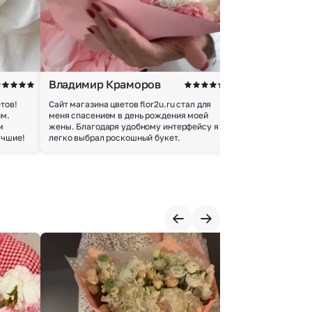
Владимир Краморов
Андрей Б.
тов!
Сайт магазина цветов flor2u.ru стал для
Покупкой остался
им.
меня спасением в день рождения моей
доставки осущес
м
жены. Благодаря удобному интерфейсу я
качество цветов 
учшие!
легко выбрал роскошный букет.
добросовестно.