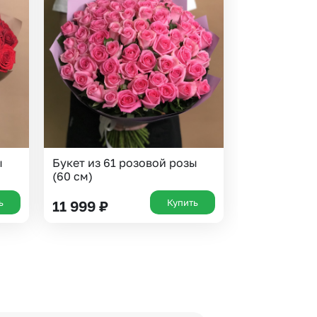
ы
Букет из 61 розовой розы
(60 см)
ь
Купить
11 999
₽