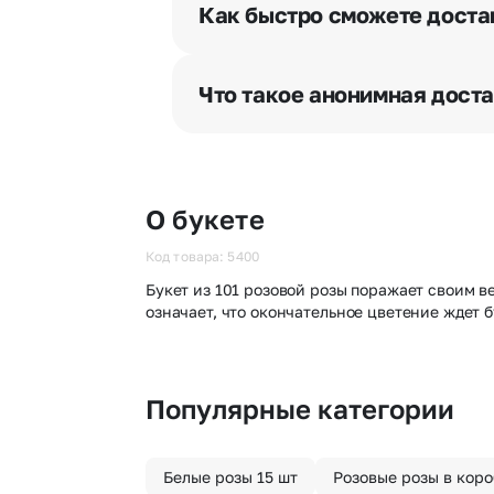
разрешения получателя, после че
Как быстро сможете доста
бесплатная.
Мы оперативно доставим цветы п
отрезка. Хотите получить цветы 
Что такое анонимная дост
часа после оформления заказа.
Хотите сделать приятный сюрпри
«Анонимная доставка». Мы гаран
О букете
Код товара: 5400
Букет из 101 розовой розы поражает своим 
означает, что окончательное цветение ждет
Популярные категории
Белые розы 15 шт
Розовые розы в коро