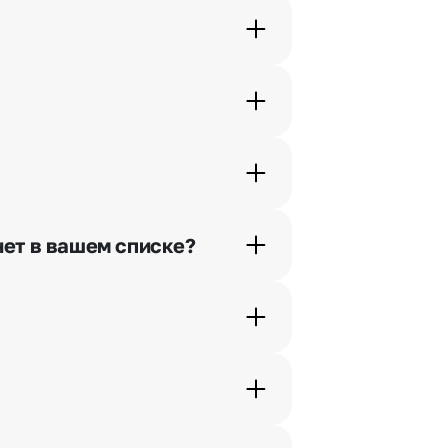
орячей линии или в чате.
шими менеджерами по телефонам
нет в вашем списке?
ьно найдем выход из ситуации.
жеры связываются с получателем
. Фотография делается только с