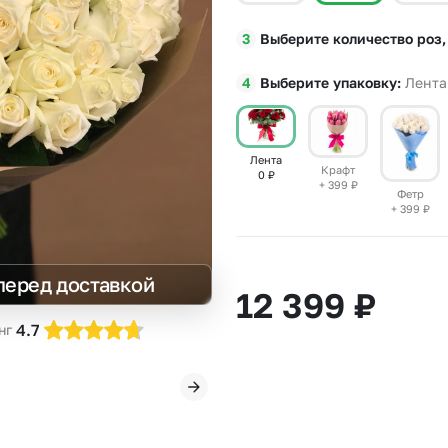
Insta букеты
До
Выберите количество роз,
Хиты продаж
Че
Новинки
В
Выберите упаковку
Лента
Все категории
Лента
Крафт
0
₽
+ 399
₽
Фетр
+ 399
₽
перед доставкой
12 399
₽
4.7
нг