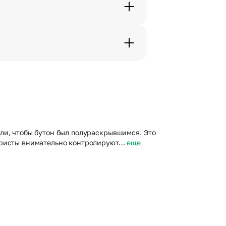
с в срок от 1 до 3 дней. Услуга
дения трехчасового временного
вим букет менее чем через 2
 сделать отметку в поле
ли, чтобы бутон был полураскрывшимся. Это
лористы внимательно контролируют…
еще