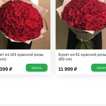
Казань
Уфа
Челябинск
Екатеринбург
Новосибирск
Омск
Волгоград
Воронеж
ет из 101 красной розы
Букет из 61 красной роз
 см)
(60 см)
Купить
Купит
 399
₽
11 999
₽