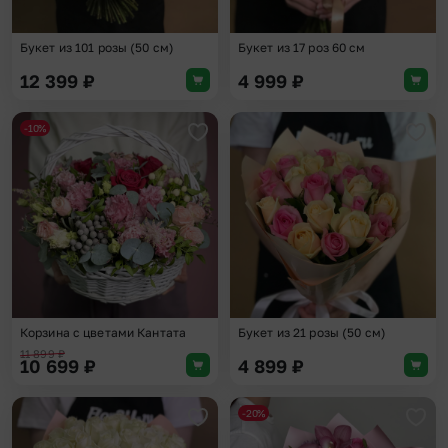
Букет из 101 розы (50 см)
Букет из 17 роз 60 см
12 399
₽
4 999
₽
-10%
Добавить в избранное
Доба
Корзина с цветами Кантата
Букет из 21 розы (50 см)
11 899
₽
10 699
₽
4 899
₽
-20%
Добавить в избранное
Доба