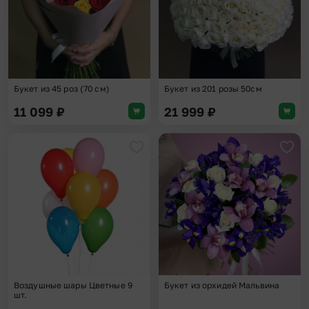
Букет из 45 роз (70 см)
Букет из 201 розы 50см
11 099
₽
21 999
₽
Добавить в избранное
Доба
Воздушные шары Цветные 9
Букет из орхидей Мальвина
шт.