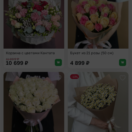
Корзина с цветами Кантата
Букет из 21 розы (50 см)
11 899
₽
10 699
₽
4 899
₽
-10%
Добавить в избранное
Доба