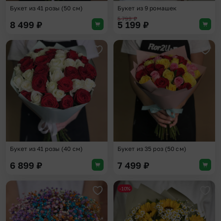
Букет из 41 розы (50 см)
Букет из 9 ромашек
5 799
₽
8 499
₽
5 199
₽
Добавить в избранное
Доба
Букет из 41 розы (40 см)
Букет из 35 роз (50 см)
6 899
₽
7 499
₽
-10%
Добавить в избранное
Доба