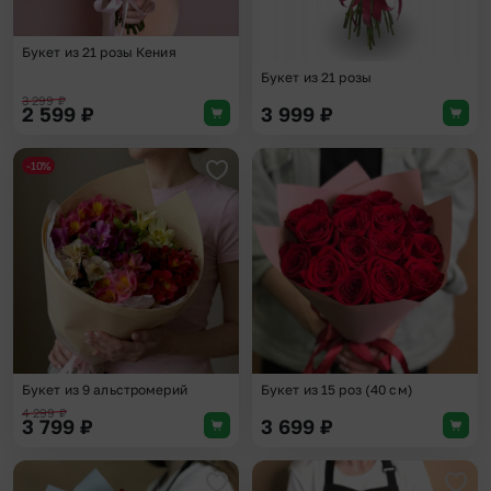
Букет из 21 розы Кения
Букет из 21 розы
3 299
₽
2 599
₽
3 999
₽
-10%
Добавить в избранное
Доба
Букет из 9 альстромерий
Букет из 15 роз (40 см)
4 299
₽
3 799
₽
3 699
₽