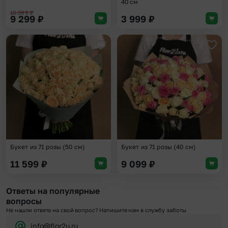
40 см
10 399
₽
9 299
₽
3 999
₽
Добавить в избранное
Доба
Букет из 71 розы (50 см)
Букет из 71 розы (40 см)
11 599
₽
9 099
₽
Ответы на популярные
вопросы
Не нашли ответа на свой вопрос? Напишите нам в службу заботы
info@flor2u.ru