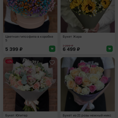
Цветная гипсофила в коробке
Букет Жара
S
7 299
₽
5 399
₽
6 499
₽
-10%
Добавить в избранное
Доба
Букет Юпитер
Букет из 21 розы нежный микс