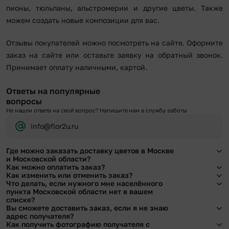
пионы, тюльпаны, альстромерии и другие цветы. Также
можем создать новые композиции для вас.
Отзывы покупателей можно посмотреть на сайте. Оформите
заказ на сайте или оставьте заявку на обратный звонок.
Принимает оплату наличными, картой.
Ответы на популярные
вопросы
Не нашли ответа на свой вопрос? Напишите нам в службу заботы
info@flor2u.ru
Где можно заказать доставку цветов в Москве
и Московской области?
Как можно оплатить заказ?
Оформить доставку цветов можно в нашем приложении, на сайте flor2u.ru, по
Как изменить или отменить заказ?
телефону горячей линии или в чате.
Мы предусмотрели все возможные варианты оплаты:
Что делать, если нужного мне населённого
Чтобы внести изменения, выбрать другой букет или добавить подарок
пункта Московской области нет в вашем
Наличными.
свяжитесь с нашими менеджерами по телефонам горячей линии или в чате,
списке?
Банковскими картами Visa, MasterCard, МИР, сбп
они помогут решить любой вопрос.
Вы сможете доставить заказ, если я не знаю
Картами рассрочки Халва, Совесть и Свобода.
Свяжитесь с нашими менеджерами по телефонам горячей линии или в чате.
адрес получателя?
Через Yandex Pay, UnionPay,
Apple Pay (есть ограничения), Qiwi Кошелек.
Мы обязательно найдем выход из ситуации.
Как получить фотографию получателя с
Через Робокасса.