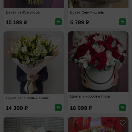
Букет из 45 ирисов
Букет Сен-Мишель
15 199
₽
6 799
₽
Добавить в избранное
Доба
Цветы в коробке Лира
Букет из 11 белых лилий
14 399
₽
16 999
₽
Добавить в избранное
Доба