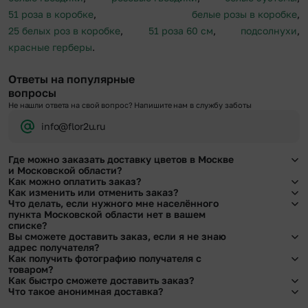
51 роза в коробке
,
белые розы в коробке
,
25 белых роз в коробке
,
51 роза 60 см
,
подсолнухи
,
красные герберы
.
Ответы на популярные
вопросы
Не нашли ответа на свой вопрос? Напишите нам в службу заботы
info@flor2u.ru
Где можно заказать доставку цветов в Москве
и Московской области?
Как можно оплатить заказ?
Оформить доставку цветов можно в нашем приложении, на сайте flor2u.ru, по
Как изменить или отменить заказ?
телефону горячей линии или в чате.
Мы предусмотрели все возможные варианты оплаты:
Что делать, если нужного мне населённого
Чтобы внести изменения, выбрать другой букет или добавить подарок
пункта Московской области нет в вашем
Наличными.
свяжитесь с нашими менеджерами по телефонам горячей линии или в чате,
списке?
Банковскими картами Visa, MasterCard, МИР, сбп
они помогут решить любой вопрос.
Вы сможете доставить заказ, если я не знаю
Картами рассрочки Халва, Совесть и Свобода.
Свяжитесь с нашими менеджерами по телефонам горячей линии или в чате.
адрес получателя?
Через Yandex Pay, UnionPay,
Apple Pay (есть ограничения), Qiwi Кошелек.
Мы обязательно найдем выход из ситуации.
Как получить фотографию получателя с
Через Робокасса.
Да. У нас действует услуга «Уточнение адреса». Зная телефон получателя,
товаром?
наши менеджеры связываются с получателем и уточняют адрес и удобное
Как быстро сможете доставить заказ?
время доставки.
При оформлении заказа Вы можете сделать отметку в поле «Фото получателя
Что такое анонимная доставка?
с букетом». Фотография делается только с разрешения получателя, после чего
Мы оперативно доставим цветы по любому адресу города и области при