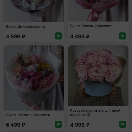
Букет Розовый рассвет
Букет Дыхание весны
4 599
₽
4 499
₽
Добавить в избранное
Доба
Розовая эустома в шляпной
коробке XS
Букет Яркость нежности
6 499
₽
4 999
₽