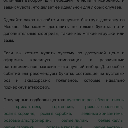
отличным выбором для передачи теплоты и искренности
ваших чувств, что делает её идеальной для любых случаев.
Сделайте заказ на сайте и получите быструю доставку по
Москве. Мы можем доставить не только букеты, но и
дополнительные сюрпризы, такие как мягкие игрушки или
вазы.
Если вы хотите купить эустому по доступной цене и
оформить красивую композицию с различными
растениями, наш магазин – это лучший выбор. Для особых
событий мы рекомендуем букеты, состоящие из кустовых
роз и эквадорских тюльпанов, которые идеально
подчеркнут атмосферу.
Популярные подборки цветов:
кустовые розы белые
,
пионы
,
хризантемы
,
гортензии
,
розовые тюльпаны
,
розы в корзине
,
розы в коробке
,
зеленые хризантемы
,
розовые альстромерии
,
белые лилии
,
белые каллы
,
белые гвоздики
,
розовые гвоздики
,
белые эустомы
,