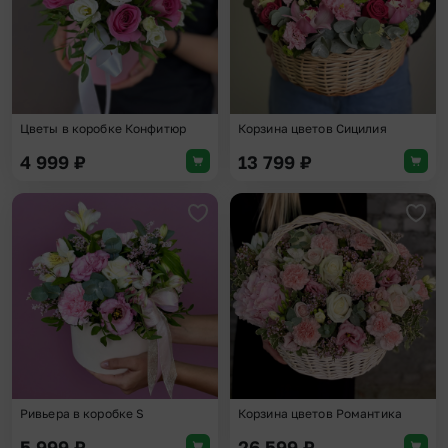
Цветы в коробке Конфитюр
Корзина цветов Сицилия
4 999
₽
13 799
₽
Добавить в избранное
Доба
Ривьера в коробке S
Корзина цветов Романтика
5 999
₽
26 599
₽