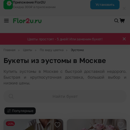
Приложение Flor2U
Установить
Скидка 300₽ в приложении
Цветы простоят - 5 дней! Или заменим букет!
▶
▶
▶
Главная
Цветы
По виду цветка
Эустома
Букеты из эустомы в Москве
Купить эустомы в Москве с быстрой доставкой недорого.
Быстрая и круглосуточная доставка, большой выбор и
низкие цены.
Найти букет
Популярные
-20%