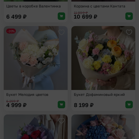
Цветы в коробке Валентинка
Корзина с цветами Кантата
11 899
₽
6 499
₽
10 699
₽
-20%
Добавить в избранное
Доба
Букет Мелодия цветов
Букет Дофаминовый яркий
6 299
₽
4 999
₽
8 199
₽
Добавить в избранное
Доба