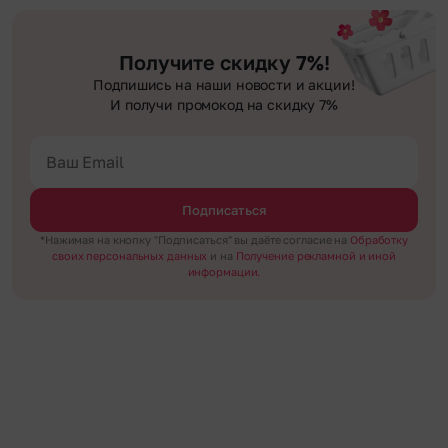
высылается заказчику на указанный им почтовый адрес в срок от 1 до 3 дней.
условии соблюдения трехчасового временного отрезка. Хотите получить
Хотите сделать приятный сюрприз конфиденциально? При оформлении
Услуга бесплатная.
цветы раньше? Оформите услугу срочной доставки, и мы доставим букет
заказа Вы можете сделать отметку в поле «Анонимная доставка». Мы
менее чем через 2 часа после оформления заказа.
гарантируем анонимность отправителя. Услуга бесплатная.
Получите скидку 7%!
Подпишись на наши новости и акции!
И получи промокод на скидку 7%
Подписаться
*Нажимая на кнопку "Подписаться" вы даёте согласие на
Обработку
своих персональных данных
и на
Получение рекламной и иной
информации.