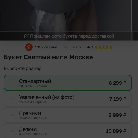
Пришлем фото букета перед доставкой
9132 отзыва
Наш рейтинг
4.7
Букет Светлый миг в Москве
Выберите размер
Стандартный
6 299
₽
20-30см ширина
Увеличенный (на фото)
7 199
₽
25-35см ширина
Премиум
8 999
₽
35-45см ширина
Делюкс
10 899
₽
45-55см ширина