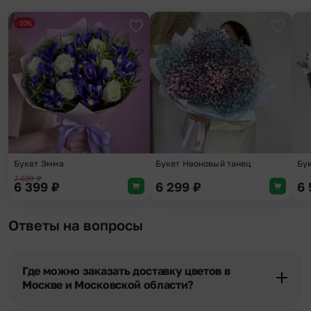
-10%
Добавить в избранное
Добави
Букет Неоновый танец
Букет Эмма
Бу
7 039
₽
6 399
₽
6 299
₽
6
Ответы на вопросы
Где можно заказать доставку цветов в
Москве и Московской области?
Оформить доставку цветов можно в нашем приложении, на