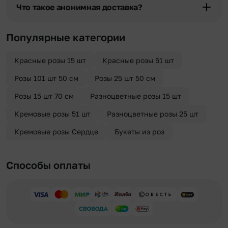
области при условии соблюдения трехчасового временного
Что такое анонимная доставка?
отрезка. Хотите получить цветы раньше? Оформите услугу
срочной доставки, и мы доставим букет менее чем через 2 часа
Хотите сделать приятный сюрприз конфиденциально? При
после оформления заказа.
оформлении заказа Вы можете сделать отметку в поле
Популярные категории
«Анонимная доставка». Мы гарантируем анонимность
отправителя. Услуга бесплатная.
Красные розы 15 шт
Красные розы 51 шт
Розы 101 шт 50 см
Розы 25 шт 50 см
Розы 15 шт 70 см
Разноцветные розы 15 шт
Кремовые розы 51 шт
Разноцветные розы 25 шт
Кремовые розы Сердце
Букеты из роз
Способы оплаты