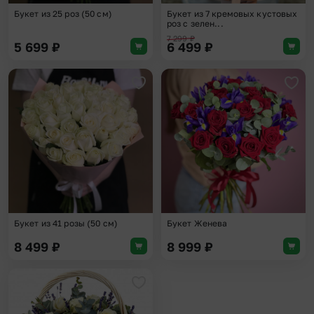
Букет из 25 роз (50 см)
Букет из 7 кремовых кустовых
роз с зелен...
7 299
₽
5 699
₽
6 499
₽
Добавить в избранное
Доба
Букет из 41 розы (50 см)
Букет Женева
8 499
₽
8 999
₽
Добавить в избранное