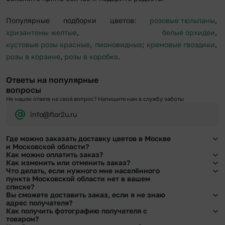
Популярные подборки цветов:
розовые тюльпаны
,
хризантемы желтые
,
белые орхидеи
,
кустовые розы красные
,
пионовидные
;
кремовые гвоздики
,
розы в корзине
,
розы в коробке
.
Ответы на популярные
вопросы
Не нашли ответа на свой вопрос? Напишите нам в службу заботы
info@flor2u.ru
Где можно заказать доставку цветов в Москве
и Московской области?
Как можно оплатить заказ?
Оформить доставку цветов можно в нашем приложении, на сайте flor2u.ru, по
Как изменить или отменить заказ?
телефону горячей линии или в чате.
Мы предусмотрели все возможные варианты оплаты:
Что делать, если нужного мне населённого
Чтобы внести изменения, выбрать другой букет или добавить подарок
пункта Московской области нет в вашем
Наличными.
свяжитесь с нашими менеджерами по телефонам горячей линии или в чате,
списке?
Банковскими картами Visa, MasterCard, МИР, сбп
они помогут решить любой вопрос.
Вы сможете доставить заказ, если я не знаю
Картами рассрочки Халва, Совесть и Свобода.
Свяжитесь с нашими менеджерами по телефонам горячей линии или в чате.
адрес получателя?
Через Yandex Pay, UnionPay,
Apple Pay (есть ограничения), Qiwi Кошелек.
Мы обязательно найдем выход из ситуации.
Как получить фотографию получателя с
Через Робокасса.
Да. У нас действует услуга «Уточнение адреса». Зная телефон получателя,
товаром?
наши менеджеры связываются с получателем и уточняют адрес и удобное