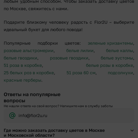
любым удобным способом. Чтобы заказать доставку цветов
по Москве, свяжитесь с нами.
Подарите близкому человеку радость с Flor2U – выберите
идеальный букет для любого повода!
Популярные подборки цветов:
зеленые хризантемы
,
розовые альстромерии
,
белые лилии
,
белые каллы
,
белые гвоздики
,
розовые гвоздики
,
белые эустомы
,
51 роза в коробке
,
белые розы в коробке
,
25 белых роз в коробке
,
51 роза 60 см
,
подсолнухи
,
красные герберы
.
Ответы на популярные
вопросы
Не нашли ответа на свой вопрос? Напишите нам в службу заботы
info@flor2u.ru
Где можно заказать доставку цветов в Москве
и Московской области?