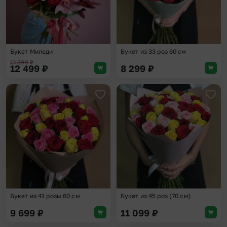
Букет Миледи
Букет из 33 роз 60 см
13 899
₽
12 499
₽
8 299
₽
Добавить в избранное
Доба
Букет из 41 розы 60 см
Букет из 45 роз (70 см)
9 699
₽
11 099
₽