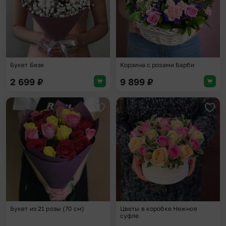
Букет Безе
Корзина с розами Барби
2 699
₽
9 899
₽
Добавить в избранное
Доба
Букет из 21 розы (70 см)
Цветы в коробке Нежное
суфле