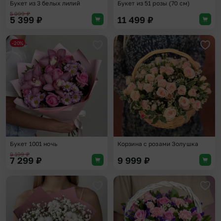
Букет из 3 белых лилий
Букет из 51 розы (70 см)
5 999
₽
5 399
₽
11 499
₽
-20%
Добавить в избранное
Доба
Букет 1001 ночь
Корзина с розами Золушка
9 199
₽
7 299
₽
9 999
₽
Добавить в избранное
Доба