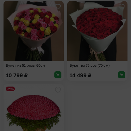
Добавить в избранное
Доба
Букет из 51 розы 60см
Букет из 75 роз (70 см)
10 799
₽
14 499
₽
-25%
Добавить в избранное