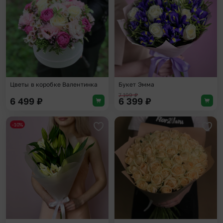
Цветы в коробке Валентинка
Букет Эмма
7 199
₽
6 499
₽
6 399
₽
-10%
Добавить в избранное
Доба