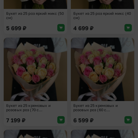
Букет из 25 роз яркий микс (50
Букет из 25 роз яркий микс (40
см)
см)
5 699
₽
4 699
₽
Добавить в избранное
Доба
Букет из 25 кремовых и
Букет из 25 кремовых и
розовых роз (70 с...
розовых роз (60 с...
7 199
₽
6 599
₽