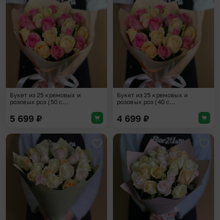
Добавить в избранное
Доба
Букет из 25 кремовых и
Букет из 25 кремовых и
розовых роз (50 с...
розовых роз (40 с...
5 699
₽
4 699
₽
Добавить в избранное
Доба