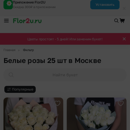
Приложение Flor2U
Установить
Скидка 300₽ в приложении
Цветы простоят - 5 дней! Или заменим букет!
▶
Главная
Фильтр
Белые розы 25 шт в Москве
Найти букет
Популярные
Добавить в избранное
Доба