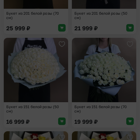
Букет из 201 белой розы (70
Букет из 201 белой розы (50
см)
см)
25 999
₽
21 999
₽
Добавить в избранное
Доба
Букет из 151 белой розы (50
Букет из 151 белой розы (70
см)
см)
16 999
₽
19 999
₽