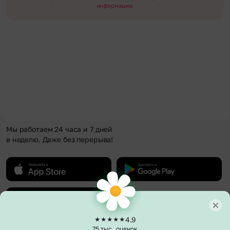
информации.
Мы работаем 24 часа и 7 дней
в неделю. Даже без перерыва!
4.9
75 тыс. оценок