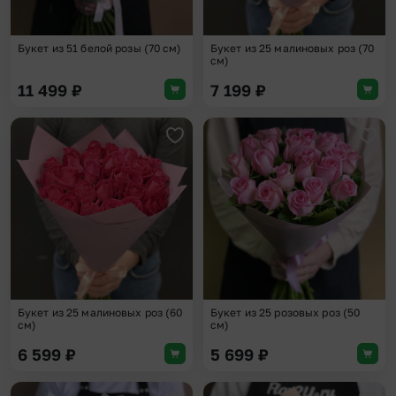
Букет из 51 белой розы (70 см)
Букет из 25 малиновых роз (70
см)
11 499
₽
7 199
₽
Добавить в избранное
Доба
Букет из 25 малиновых роз (60
Букет из 25 розовых роз (50
см)
см)
6 599
₽
5 699
₽