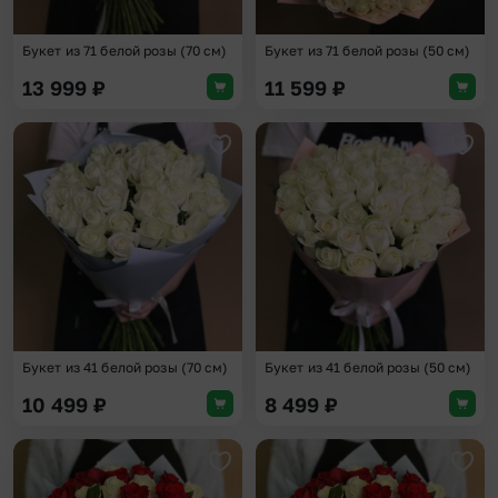
Букет из 71 белой розы (70 см)
Букет из 71 белой розы (50 см)
13 999
₽
11 599
₽
Добавить в избранное
Доба
Букет из 41 белой розы (70 см)
Букет из 41 белой розы (50 см)
10 499
₽
8 499
₽
Добавить в избранное
Доба