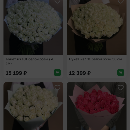
Добавить в избранное
Доба
Букет из 101 белой розы (70
Букет из 101 белой розы 50 см
см)
15 199
₽
12 399
₽
Добавить в избранное
Доба