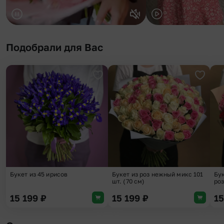
Подобрали для Вас
Добавить в избранное
Добави
Букет из 45 ирисов
Букет из роз нежный микс 101
Бук
шт. (70 см)
роз
15 199
₽
15 199
₽
1