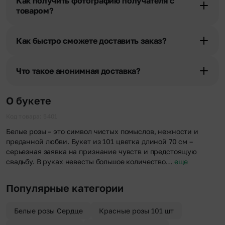
Как получить фотографию получателя с
уточняют адрес и удобное время доставки.
товаром?
При оформлении заказа Вы можете сделать отметку в поле
«Фото получателя с букетом». Фотография делается только с
Как быстро сможете доставить заказ?
разрешения получателя, после чего высылается заказчику на
указанный им почтовый адрес в срок от 1 до 3 дней. Услуга
Мы оперативно доставим цветы по любому адресу города и
бесплатная.
области при условии соблюдения трехчасового временного
Что такое анонимная доставка?
отрезка. Хотите получить цветы раньше? Оформите услугу
срочной доставки, и мы доставим букет менее чем через 2 часа
Хотите сделать приятный сюрприз конфиденциально? При
после оформления заказа.
оформлении заказа Вы можете сделать отметку в поле
О букете
«Анонимная доставка». Мы гарантируем анонимность
отправителя. Услуга бесплатная.
Код товара: 5401
Белые розы – это символ чистых помыслов, нежности и
преданной любви. Букет из 101 цветка длиной 70 см –
серьезная заявка на признание чувств и предстоящую
свадьбу. В руках невесты большое количество…
еще
Популярные категории
Белые розы Сердце
Красные розы 101 шт