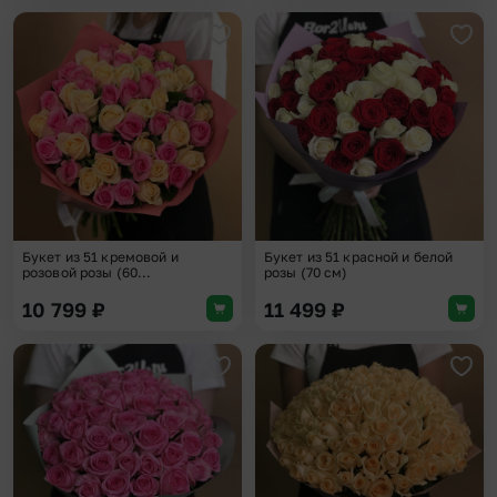
Добавить в избранное
Доба
Букет из 51 кремовой и
Букет из 51 красной и белой
розовой розы (60...
розы (70 см)
10 799
₽
11 499
₽
Добавить в избранное
Доба