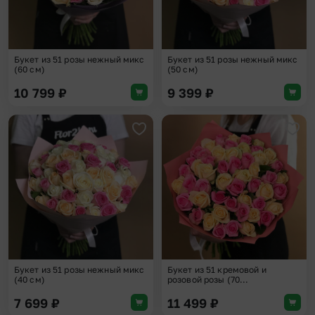
Букет из 51 розы нежный микс
Букет из 51 розы нежный микс
(60 см)
(50 см)
10 799
₽
9 399
₽
Добавить в избранное
Доба
Букет из 51 розы нежный микс
Букет из 51 кремовой и
(40 см)
розовой розы (70...
7 699
₽
11 499
₽