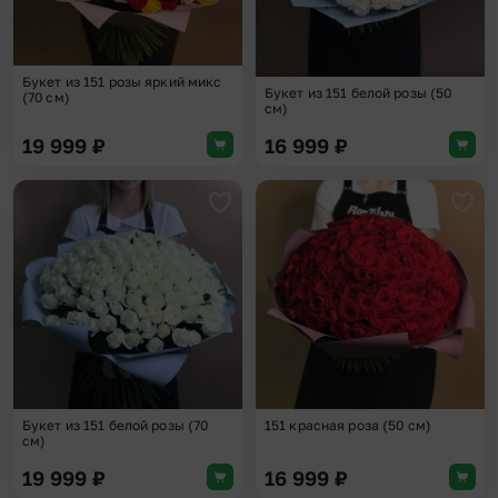
Букет из 151 розы яркий микс
Букет из 151 белой розы (50
(70 см)
см)
19 999
₽
16 999
₽
Добавить в избранное
Доба
Букет из 151 белой розы (70
151 красная роза (50 см)
см)
19 999
₽
16 999
₽