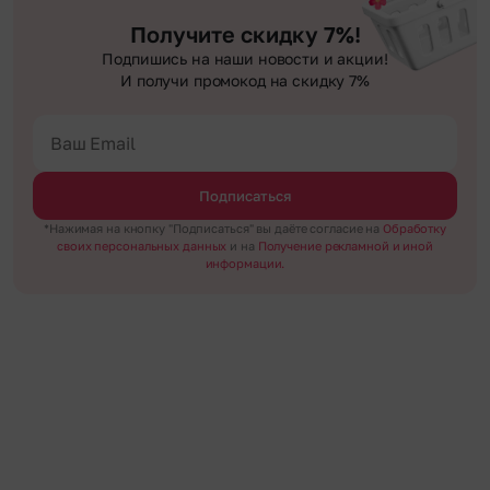
менее чем через 2 часа после оформления заказа.
гарантируем анонимность отправителя. Услуга бесплатная.
Получите скидку 7%!
Подпишись на наши новости и акции!
И получи промокод на скидку 7%
Подписаться
*Нажимая на кнопку "Подписаться" вы даёте согласие на
Обработку
своих персональных данных
и на
Получение рекламной и иной
информации.