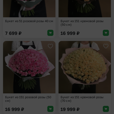
Букет из 51 розовой розы 40 см
Букет из 151 кремовой розы
(50 см)
7 699
₽
16 999
₽
Добавить в избранное
Доба
Букет из 151 розовой розы (50
Букет из 151 кремовой розы
см)
(70 см)
16 999
₽
19 999
₽