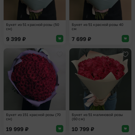
Букет из 51 красной розы (50
Букет из 51 красной розы 40
см)
см
9 399
₽
7 699
₽
Добавить в избранное
Доба
Букет из 151 красной розы (70
Букет из 51 малиновой розы
см)
(60 см)
19 999
₽
10 799
₽