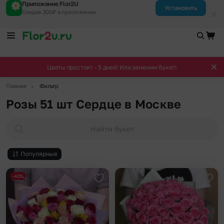
Приложение Flor2U
Установить
Скидка 300₽ в приложении
Цветы простоят - 5 дней! Или заменим букет!
▶
Главная
Фильтр
Розы 51 шт Сердце в Москве
Найти букет
Популярные
-40%
Добавить в избранное
Доба