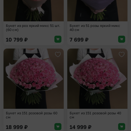
Букет из роз яркий микс 51 шт.
Букет из 51 розы яркий микс
(60 см)
40 см
10 799
₽
7 699
₽
Добавить в избранное
Доба
Букет из 151 розовой розы 60
Букет из 151 розовой розы 40
см
см
18 999
₽
14 999
₽