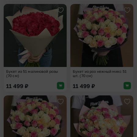
Добавить в избранное
Доба
Букет из 51 малиновой розы
Букет из роз нежный микс 51
(70 см)
шт. (70 см)
11 499
₽
11 499
₽
Добавить в избранное
Доба