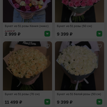
Букет из 51 розы Кения (микс)
Букет из 51 розы (50 см)
4 999
₽
2 999
₽
9 399
₽
Добавить в избранное
Доба
Букет из 51 розы (70 см)
Букет из 51 белой розы (50 см)
11 499
₽
9 399
₽