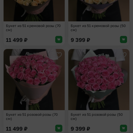
Букет из 51 кремовой розы (70
Букет из 51 кремовой розы (50
см)
см)
11 499
₽
9 399
₽
Добавить в избранное
Доба
Букет из 51 розовой розы (70
Букет из 51 розовой розы (50
см)
см)
11 499
₽
9 399
₽