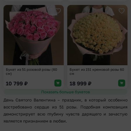
Добавить в избранное
Доба
Букет из 51 розовой розы (60
Букет из 151 кремовой розы 60
см)
см
10 799
₽
18 999
₽
Показать больше букетов
День Святого Валентина – праздник, в который особенно
востребовано сердце из 51 розы. Подобная композиция
демонстрирует всю глубину чувств дарящего и зачастую
является признанием в любви.