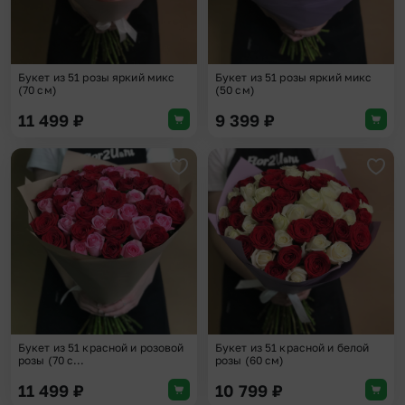
Букет из 51 розы яркий микс
Букет из 51 розы яркий микс
(70 см)
(50 см)
11 499
₽
9 399
₽
Добавить в избранное
Доба
Букет из 51 красной и розовой
Букет из 51 красной и белой
розы (70 с...
розы (60 см)
11 499
₽
10 799
₽