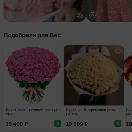
Подобрали для Вас
Добавить в избранное
Добави
Букет из 201 розовой розы (40
Букет из 151 кремовой розы
Бук
см)
(70 см)
(40
19 499
₽
19 999
₽
1