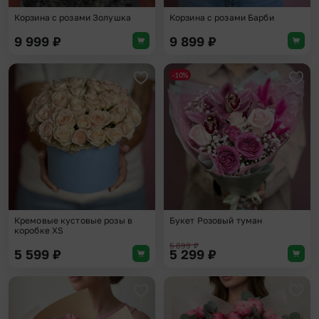
Корзина с розами Золушка
Корзина с розами Барби
9 999
₽
9 899
₽
-10%
Добавить в избранное
Доба
Кремовые кустовые розы в
Букет Розовый туман
коробке XS
5 899
₽
5 599
₽
5 299
₽
Добавить в избранное
Доба