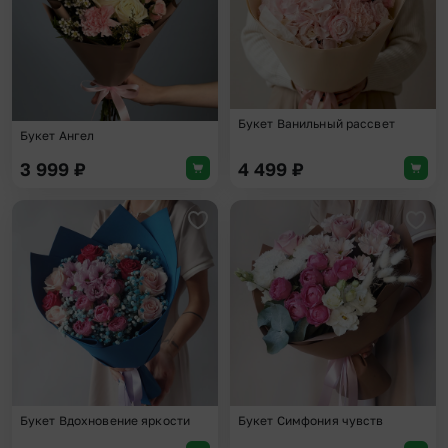
Букет Ванильный рассвет
Букет Ангел
3 999
₽
4 499
₽
Добавить в избранное
Доба
Букет Вдохновение яркости
Букет Симфония чувств