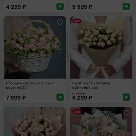
4 299
₽
5 999
₽
-10%
Добавить в избранное
Доба
Розовые кустовые розы в
Букет из 11 кустовых
корзине XS
кремовых роз
6 999
₽
7 999
₽
6 299
₽
-10%
Добавить в избранное
Доба