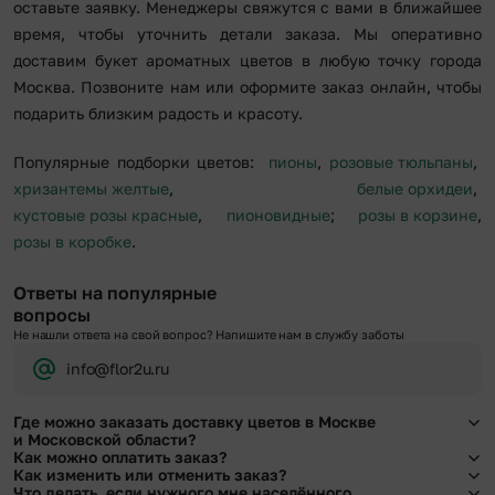
оставьте заявку. Менеджеры свяжутся с вами в ближайшее
время, чтобы уточнить детали заказа. Мы оперативно
доставим букет ароматных цветов в любую точку города
Москва. Позвоните нам или оформите заказ онлайн, чтобы
подарить близким радость и красоту.
Популярные подборки цветов:
пионы
,
розовые тюльпаны
,
хризантемы желтые
,
белые орхидеи
,
кустовые розы красные
,
пионовидные
;
розы в корзине
,
розы в коробке
.
Ответы на популярные
вопросы
Не нашли ответа на свой вопрос? Напишите нам в службу заботы
info@flor2u.ru
Где можно заказать доставку цветов в Москве
и Московской области?
Как можно оплатить заказ?
Оформить доставку цветов можно в нашем приложении, на сайте flor2u.ru, по
Как изменить или отменить заказ?
телефону горячей линии или в чате.
Мы предусмотрели все возможные варианты оплаты:
Что делать, если нужного мне населённого