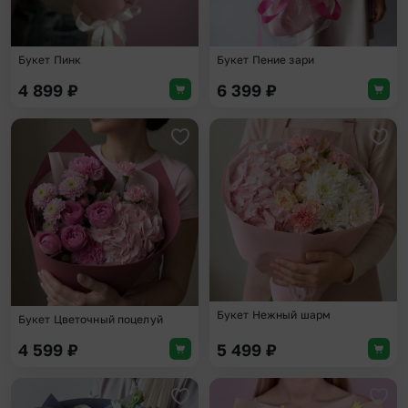
Букет Пинк
Букет Пение зари
4 899
₽
6 399
₽
Добавить в избранное
Доба
Букет Нежный шарм
Букет Цветочный поцелуй
4 599
₽
5 499
₽