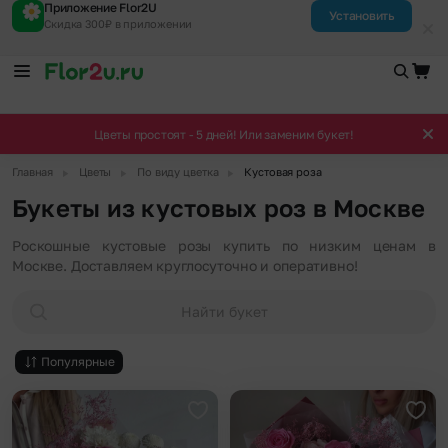
Приложение Flor2U
Установить
Скидка 300₽ в приложении
Цветы простоят - 5 дней! Или заменим букет!
▶
▶
▶
Главная
Цветы
По виду цветка
Кустовая роза
Букеты из кустовых роз в Москве
Роскошные кустовые розы купить по низким ценам в
Москве. Доставляем круглосуточно и оперативно!
Найти букет
Популярные
Добавить в избранное
Доба