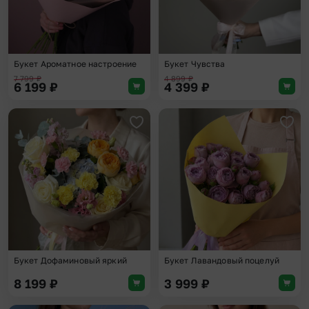
Букет Ароматное настроение
Букет Чувства
7 799
₽
4 899
₽
6 199
₽
4 399
₽
Добавить в избранное
Доба
Букет Дофаминовый яркий
Букет Лавандовый поцелуй
8 199
₽
3 999
₽