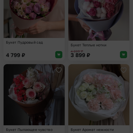
Букет Пудровый сад
Букет Теплые нотки
4 899
₽
4 799
₽
3 899
₽
Добавить в избранное
Доба
Букет Пылающее чувство
Букет Аромат нежности