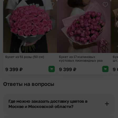
Добавить в избранное
Добави
Букет из 51 розы (50 см)
Букет из 17 малиновых
Бук
кустовых пионовидных роз
шт.
9 399
₽
9 399
₽
9
Ответы на вопросы
Где можно заказать доставку цветов в
Москве и Московской области?
Оформить доставку цветов можно в нашем приложении, на