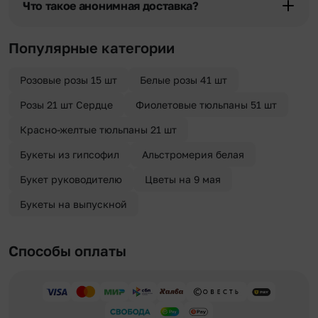
Что такое анонимная доставка?
отрезка. Хотите получить цветы раньше? Оформите услугу
срочной доставки, и мы доставим букет менее чем через 2 часа
Хотите сделать приятный сюрприз конфиденциально? При
после оформления заказа.
оформлении заказа Вы можете сделать отметку в поле
Популярные категории
«Анонимная доставка». Мы гарантируем анонимность
отправителя. Услуга бесплатная.
Розовые розы 15 шт
Белые розы 41 шт
Розы 21 шт Сердце
Фиолетовые тюльпаны 51 шт
Красно-желтые тюльпаны 21 шт
Букеты из гипсофил
Альстромерия белая
Букет руководителю
Цветы на 9 мая
Букеты на выпускной
Способы оплаты