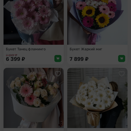
Букет Танец фламинго
Букет Жаркий миг
7 199
₽
6 399
₽
7 899
₽
Добавить в избранное
Доба